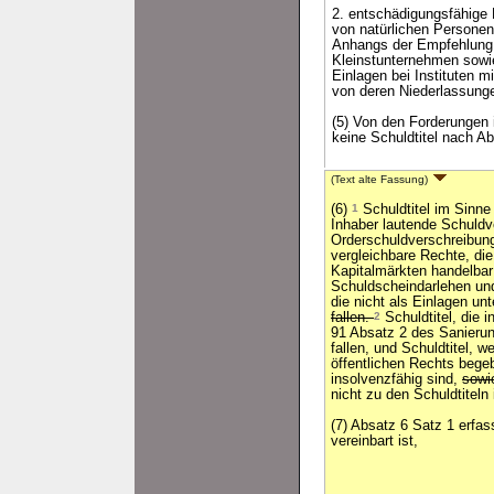
2. entschädigungsfähige
von natürlichen Personen
Anhangs der Empfehlung 
Kleinstunternehmen sowie
Einlagen bei Instituten m
von deren Niederlassung
(5) Von den Forderungen 
keine Schuldtitel nach Ab
(Text alte Fassung)
(6)
1
Schuldtitel im Sinne
Inhaber lautende Schuld
Orderschuldverschreibung
vergleichbare Rechte, die
Kapitalmärkten handelbar
Schuldscheindarlehen un
die nicht als Einlagen u
fallen.
2
Schuldtitel, die 
91 Absatz 2 des Sanieru
fallen, und Schuldtitel, 
öffentlichen Rechts bege
insolvenzfähig sind,
sowi
nicht zu den Schuldtiteln
(7) Absatz 6 Satz 1 erfass
vereinbart ist,