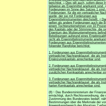
berichtigt.
2
Dies gilt auch, sofern diese 
teilweise als Eigenmittel anerkannt sind.
Forderungen im Sinne des Satzes 1 sind
Forderungen, für die ein vertraglicher Nac
wurde, der sie mit Forderungen aus
Eigenmittelinstrumenten gleichstellt.
4
Dar
gelten als andere Forderungen auch die B
einem Tochterunternehmen von 10 Prozen
des Kapitals oder der Stimmrechte, die si
Eigentum des Mutterunternehmens befinde
Beteiligungen aufgrund eines Ergebnisab
nicht als Eigenmittelinstrumente anerkann
Forderungen aus Eigenmittelinstrumenten
folgender Rangfolge berichtigt:
1. Forderungen aus Eigenmittelinstrument
vertraglicher Nachrangklausel, die als In
Ergänzungskapitals anrechenbar sind,
2. Forderungen aus Eigenmittelinstrument
vertraglicher Nachrangklausel, die als In
zusätzlichen Kernkapitals anrechenbar si
3. Forderungen aus Eigenmittelinstrumen
vertraglicher Nachrangklausel, die als In
harten Kernkapitals anrechenbar sind.
(8)
1
Das Bundesministerium der Finanzen
ermächtigt, durch Rechtsverordnung, die n
Zustimmung des Bundesrates bedarf, näh
Bestimmungen über die Merkmale der v
Anwendungsbereich des Absatzes 7 erfass