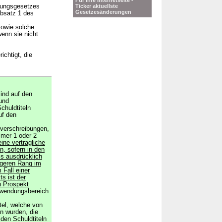
Für Ihre Internetseite -
lungsgesetzes
Ticker aktuellste
Gesetzesänderungen
Absatz 1 des
sowie solche
wenn sie nicht
chtigt, die
ind auf den
und
chuldtiteln
uf den
verschreibungen,
mmer 1 oder 2
ine vertragliche
, sofern in den
ls ausdrücklich
igeren Rang im
 Fall einer
ts ist der
n Prospekt
Anwendungsbereich
tel, welche von
n wurden, die
 den Schuldtiteln