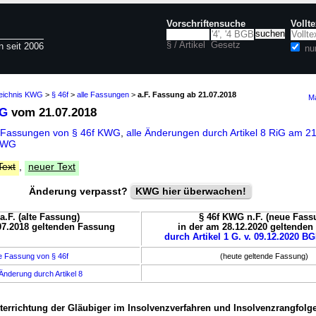
Vorschriftensuche
Vollt
§ / Artikel
Gesetz
n seit 2006
nu
zeichnis KWG
>
§ 46f
>
alle Fassungen
>
a.F. Fassung ab 21.07.2018
Ma
WG
vom 21.07.2018
 Fassungen von § 46f KWG
,
alle Änderungen durch Artikel 8 RiG am 21
 KWG
Text
,
neuer Text
Änderung verpasst?
KWG hier überwachen!
a.F. (alte Fassung)
§ 46f KWG n.F. (neue Fass
07.2018 geltenden Fassung
in der am 28.12.2020 geltende
durch Artikel 1 G. v. 09.12.2020 BG
e Fassung von § 46f
(heute geltende Fassung)
Änderung durch Artikel 8
nterrichtung der Gläubiger im Insolvenzverfahren und Insolvenzrangfolg