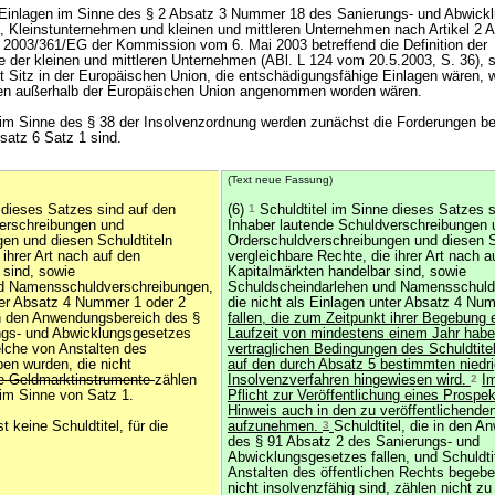
 Einlagen im Sinne des § 2 Absatz 3 Nummer 18 des Sanierungs- und Abwick
, Kleinstunternehmen und kleinen und mittleren Unternehmen nach Artikel 2 
2003/361/EG der Kommission vom 6. Mai 2003 betreffend die Definition der
 der kleinen und mittleren Unternehmen (ABl. L 124 vom 20.5.2003, S. 36), 
it Sitz in der Europäischen Union, die entschädigungsfähige Einlagen wären, 
en außerhalb der Europäischen Union angenommen worden wären.
im Sinne des § 38 der Insolvenzordnung werden zunächst die Forderungen beri
satz 6 Satz 1 sind.
(Text neue Fassung)
 dieses Satzes sind auf den
(6)
1
Schuldtitel im Sinne dieses Satzes s
verschreibungen und
Inhaber lautende Schuldverschreibungen 
en und diesen Schuldtiteln
Orderschuldverschreibungen und diesen S
 ihrer Art nach auf den
vergleichbare Rechte, die ihrer Art nach a
 sind, sowie
Kapitalmärkten handelbar sind, sowie
d Namensschuldverschreibungen,
Schuldscheindarlehen und Namensschuld
nter Absatz 4 Nummer 1 oder 2
die nicht als Einlagen unter Absatz 4 Nu
in den Anwendungsbereich des §
fallen, die zum Zeitpunkt ihrer Begebung e
ngs- und Abwicklungsgesetzes
Laufzeit von mindestens einem Jahr haben
welche von Anstalten des
vertraglichen Bedingungen des Schuldtite
ben wurden, die nicht
auf den durch Absatz 5 bestimmten niedr
e Geldmarktinstrumente
zählen
Insolvenzverfahren hingewiesen wird.
2
Im
 im Sinne von Satz 1.
Pflicht zur Veröffentlichung eines Prospek
Hinweis auch in den zu veröffentlichende
t keine Schuldtitel, für die
aufzunehmen.
3
Schuldtitel, die in den 
des § 91 Absatz 2 des Sanierungs- und
Abwicklungsgesetzes fallen, und Schuldti
Anstalten des öffentlichen Rechts begebe
nicht insolvenzfähig sind, zählen nicht zu