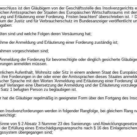
schluss ist den Gläubigern von der Geschäftsstelle des Insolvenzgerichts e
lichen Amtssprachen der Staaten des Europäischen Wirtschaftsraums mit de
ung und Erläuterung einer Forderung. Fristen beachten!' überschrieben ist.
2
D
um der Justiz und für Verbraucherschutz im Bundesanzeiger veröffentlicht un
ngaben:
alten sind und welche Folgen deren Versäumung hat;
ahme der Anmeldung und Erläuterung einer Forderung zuständig ist;
ahmen vorgeschrieben sind;
Anmeldung der Forderung für bevorrechtigte oder dinglich gesicherte Gläubige
rderungen anmelden müssen.
nlichem Aufenthalt, Wohnsitz oder Sitz in einem anderen Staat des Europäis
 ihre Forderungen in der oder einer der Amtssprachen dieses Staates anmel
cher Sprache mit den Worten 'Anmeldung und Erläuterung einer Forderung' ü
auf Verlangen eine Übersetzung der Anmeldung und der Erläuterung vorzulege
 Satz 1 befugten Person zu beglaubigen ist.
er hat die Gläubiger regelmäßig in geeigneter Form über den Fortgang des Ins
gen Insolvenzforderungen werden in folgender Rangfolge, bei gleichem Rang 
erichtigt:
 Sinne von § 2 Absatz 3 Nummer 23 des Sanierungs- und Abwicklungsgesetz
d der Erfüllung eines Entschädigungsanspruchs nach § 16 des Einlagensiche
ngssystem übergegangen sind;