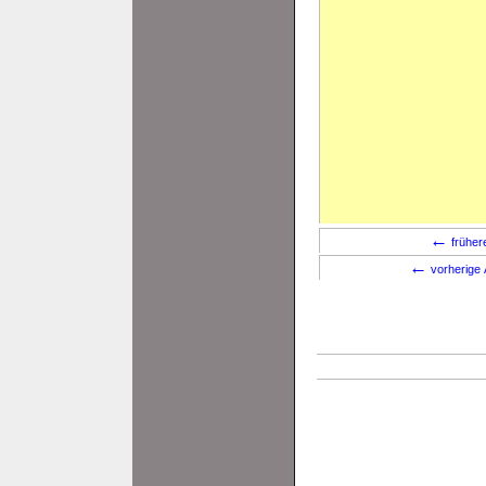
←
früher
←
vorherige 