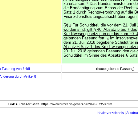
zu erlassen.
2
Das Bundesministerium de
die Ermächtigung zum Erlass der Rechts
Satz 1 durch Rechtsverordnung auf die Bu
Finanzdienstleistungsaufsicht übertragen.
(9)
1
Für Schuldtitel, die vor dem 21. Jul
worden sind, gilt § 46f Absatz 5 bis 7 des
Kreditwesengesetzes in der bis zum 20. J
geltenden Fassung fort.
2
Im Insolvenzver
dem 21. Juli 2018 begebene Schuldtitel i
Absatz 6 Satz 1 des Kreditwesengesetzes
20. Juli 2018 geltenden Fassung den gle
Schuldtitel im Sinne des Absatzes 6 Satz
e Fassung von § 46f
(heute geltende Fassung)
Änderung durch Artikel 8
Link zu dieser Seite
: https://www.buzer.de/gesetz/962/al0-67358.htm
Inhaltsverzeichnis
|
Ausdru