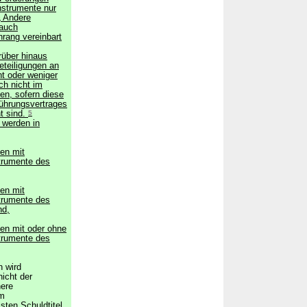
Instrumente nur
3
Andere
 auch
hrang vereinbart
über hinaus
eteiligungen an
t oder weniger
ch nicht im
n, sofern diese
führungsvertrages
t sind.
5
 werden in
en mit
strumente des
en mit
strumente des
nd,
ten mit oder ohne
strumente des
 wird
icht der
ere
om
ten Schuldtitel