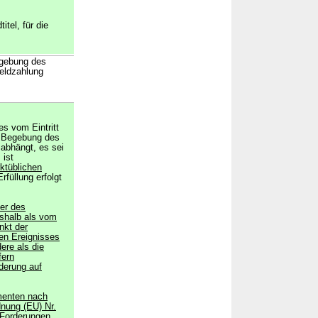
itel, für die
egebung des
Geldzahlung
s vom Eintritt
er Begebung des
 abhängt, es sei
 ist
ktüblichen
rfüllung erfolgt
er des
eshalb als vom
unkt der
en Ereignisses
dere als die
fern
derung auf
menten nach
dnung (EU) Nr.
 Forderungen