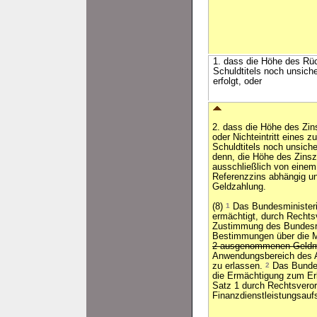
1. dass die Höhe des Rüc
Schuldtitels noch unsich
erfolgt, oder
2. dass die Höhe des Zin
oder Nichteintritt eines
Schuldtitels noch unsich
denn, die Höhe des Zinsz
ausschließlich von einem 
Referenzzins abhängig und
Geldzahlung.
(8)
1
Das Bundesministeri
ermächtigt, durch Rechtsv
Zustimmung des Bundesra
Bestimmungen über die 
2 ausgenommenen Geldma
Anwendungsbereich des Ab
zu erlassen.
2
Das Bundes
die Ermächtigung zum Er
Satz 1 durch Rechtsveror
Finanzdienstleistungsaufs