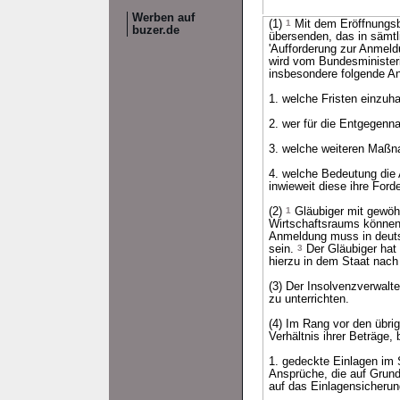
Werben auf
(1)
1
Mit dem Eröffnungsbe
buzer.de
übersenden, das in sämt
'Aufforderung zur Anmeld
wird vom Bundesministeri
insbesondere folgende A
1. welche Fristen einzuh
2. wer für die Entgegenn
3. welche weiteren Maßn
4. welche Bedeutung die 
inwieweit diese ihre Fo
(2)
1
Gläubiger mit gewöh
Wirtschaftsraums können
Anmeldung muss in deuts
sein.
3
Der Gläubiger hat 
hierzu in dem Staat nach
(3) Der Insolvenzverwalt
zu unterrichten.
(4) Im Rang vor den übri
Verhältnis ihrer Beträge, b
1. gedeckte Einlagen im
Ansprüche, die auf Grun
auf das Einlagensicheru