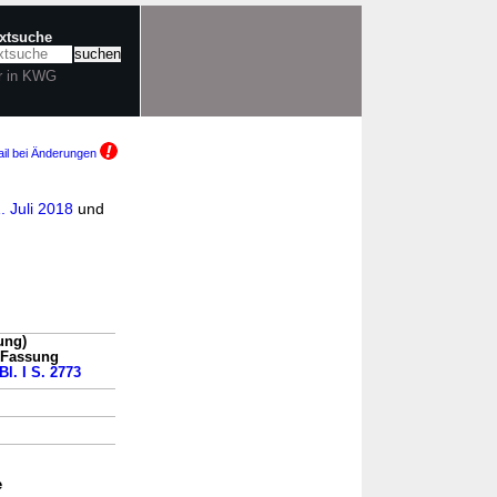
extsuche
r in KWG
il bei Änderungen
. Juli 2018
und
ung)
n Fassung
Bl. I S. 2773
e