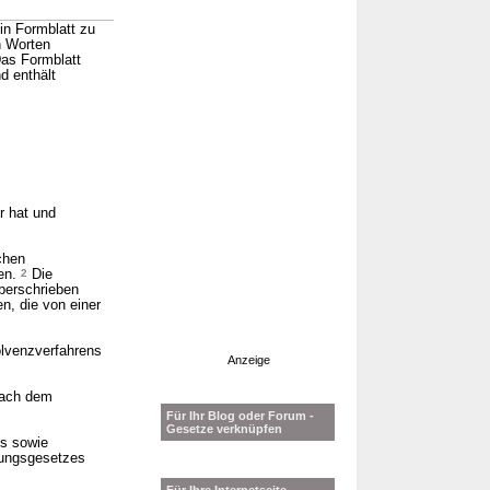
in Formblatt zu
n Worten
as Formblatt
d enthält
r hat und
chen
den.
2
Die
berschrieben
n, die von einer
olvenzverfahrens
Anzeige
nach dem
Für Ihr Blog oder Forum -
Gesetze verknüpfen
es sowie
rungsgesetzes