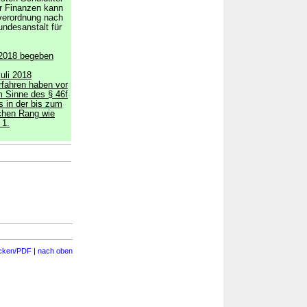
r Finanzen kann
verordnung nach
ndesanstalt für
i 2018 begeben
uli 2018
fahren haben vor
m Sinne des § 46f
 in der bis zum
ichen Rang wie
 1.
cken/PDF
|
nach oben