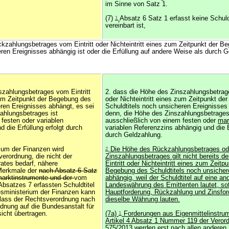
im Sinne von Satz 1.
(7)
1
Absatz 6 Satz 1 erfasst keine Schuldt
vereinbart ist,
kzahlungsbetrages vom Eintritt oder Nichteintritt eines zum Zeitpunkt der B
eren Ereignisses abhängig ist oder die Erfüllung auf andere Weise als durch 
szahlungsbetrages vom Eintritt
2. dass die Höhe des Zinszahlungsbetrage
 zum Zeitpunkt der Begebung des
oder Nichteintritt eines zum Zeitpunkt d
eren Ereignisses abhängt, es sei
Schuldtitels noch unsicheren Ereignisses
ahlungsbetrages ist
denn, die Höhe des Zinszahlungsbetrages
festen oder variablen
ausschließlich von einem festen oder
mar
 die Erfüllung erfolgt durch
variablen Referenzzins abhängig und die E
durch Geldzahlung.
um der Finanzen wird
2
Die Höhe des Rückzahlungsbetrages od
erordnung, die nicht der
Zinszahlungsbetrages gilt nicht bereits d
tes bedarf, nähere
Eintritt oder Nichteintritt eines zum Zeitp
Merkmale der
nach Absatz 6 Satz
Begebung des Schuldtitels noch unsicher
rktinstrumente und der
vom
abhängig, weil der Schuldtitel auf eine an
satzes 7 erfassten Schuldtitel
Landeswährung des Emittenten lautet, so
ministerium der Finanzen kann
Hauptforderung, Rückzahlung und Zinsfor
lass der Rechtsverordnung nach
dieselbe Währung lauten.
dnung auf die Bundesanstalt für
icht übertragen.
(7a)
1
Forderungen aus Eigenmittelinstru
Artikel 4 Absatz 1 Nummer 119 der Veror
575/2013 werden erst nach allen anderen