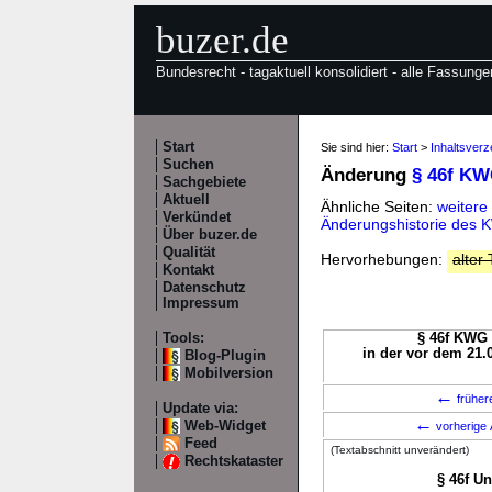
buzer.de
Bundesrecht - tagaktuell konsolidiert - alle Fassunge
Start
Sie sind hier:
Start
>
Inhaltsver
Suchen
Änderung
§ 46f K
Sachgebiete
Aktuell
Ähnliche Seiten:
weitere
Verkündet
Änderungshistorie des
Über buzer.de
Qualität
Hervorhebungen:
alter 
Kontakt
Datenschutz
Impressum
Tools:
§ 46f KWG 
in der vor dem 21.
Blog-Plugin
Mobilversion
←
früher
Update via:
←
Web-Widget
vorherige 
Feed
(Textabschnitt unverändert)
Rechtskataster
§ 46f U