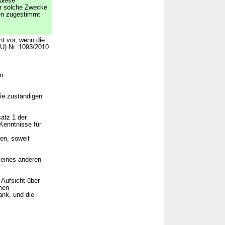
diese
ür solche Zwecke
en zugestimmt
t vor, wenn die
EU) Nr. 1093/2010
n
die zuständigen
atz 1 der
Kenntnisse für
en, soweit
 eines anderen
 Aufsicht über
amen
ank, und die