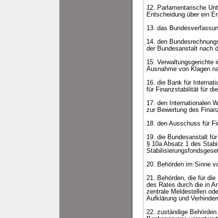
12. Parlamentarische Un
Entscheidung über ein E
13. das Bundesverfassun
14. den Bundesrechnungsh
der Bundesanstalt nach d
15. Verwaltungsgerichte i
Ausnahme von Klagen nac
16. die Bank für Interna
für Finanzstabilität für
17. den Internationalen
zur Bewertung des Finan
18. den Ausschuss für Fi
19. die Bundesanstalt fü
§ 10a Absatz 1 des Stab
Stabilisierungsfondsgese
20. Behörden im Sinne vo
21. Behörden, die für di
des Rates durch die in Ar
zentrale Meldestellen od
Aufklärung und Verhinder
22. zuständige Behörden 