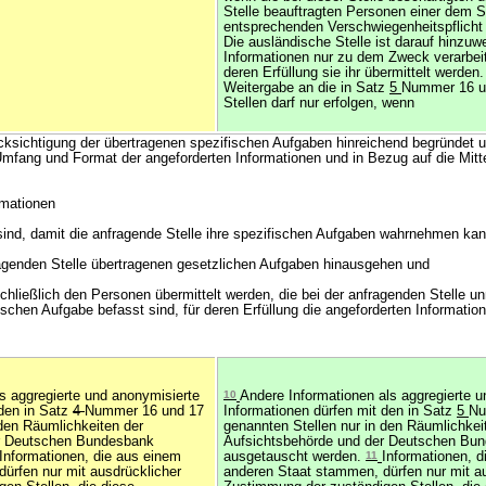
Stelle beauftragten Personen einer dem 
entsprechenden Verschwiegenheitspflicht 
Die ausländische Stelle ist darauf hinzuw
Informationen nur zu dem Zweck verarbeit
deren Erfüllung sie ihr übermittelt werden
Weitergabe an die in Satz
5
Nummer 16 u
Stellen darf nur erfolgen, wenn
ücksichtigung der übertragenen spezifischen Aufgaben hinreichend begründet 
Umfang und Format der angeforderten Informationen und in Bezug auf die Mitte
rmationen
h sind, damit die anfragende Stelle ihre spezifischen Aufgaben wahrnehmen ka
fragenden Stelle übertragenen gesetzlichen Aufgaben hinausgehen und
chließlich den Personen übermittelt werden, die bei der anfragenden Stelle un
chen Aufgabe befasst sind, für deren Erfüllung die angeforderten Informatio
s aggregierte und anonymisierte
10
Andere Informationen als aggregierte 
 den in Satz
4
Nummer 16 und 17
Informationen dürfen mit den in Satz
5
Nu
 den Räumlichkeiten der
genannten Stellen nur in den Räumlichkei
er Deutschen Bundesbank
Aufsichtsbehörde und der Deutschen Bu
Informationen, die aus einem
ausgetauscht werden.
11
Informationen, d
ürfen nur mit ausdrücklicher
anderen Staat stammen, dürfen nur mit a