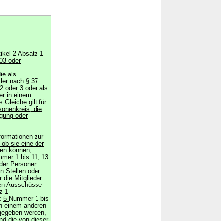
ikel 2 Absatz 1
03 oder
ie als
ler nach § 37
2 oder 3 oder als
er in einem
 Gleiche gilt für
sonenkreis, die
gung oder
nformationen zur
 ob sie eine der
en können,
mer 1 bis 11, 13
der Personen
en Stellen
oder
 die Mitglieder
en Ausschüsse
z 1
tz
5
Nummer 1 bis
in einem anderen
rgegeben werden,
und die von dieser