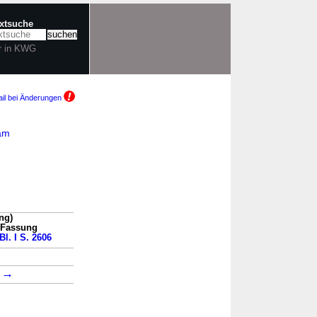
extsuche
r in KWG
il bei Änderungen
 am
ng)
n Fassung
Bl. I S. 2606
→
→
6