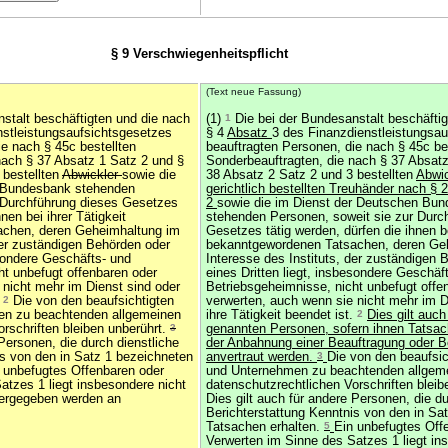
§ 9 Verschwiegenheitspflicht
(Text neue Fassung)
stalt beschäftigten und die nach
(1)
1
Die bei der Bundesanstalt beschäftig
nstleistungsaufsichtsgesetzes
§ 4
Absatz
3 des Finanzdienstleistungsa
e nach § 45c bestellten
beauftragten Personen, die nach § 45c be
nach § 37 Absatz 1 Satz 2 und §
Sonderbeauftragten, die nach § 37 Absatz
 bestellten
Abwickler
sowie die
38 Absatz 2 Satz 2 und 3 bestellten
Abwic
 Bundesbank stehenden
gerichtlich bestellten Treuhänder nach § 
 Durchführung dieses Gesetzes
2
sowie die im Dienst der Deutschen Bu
nen bei ihrer Tätigkeit
stehenden Personen, soweit sie zur Durc
chen, deren Geheimhaltung im
Gesetzes tätig werden, dürfen die ihnen be
der zuständigen Behörden oder
bekanntgewordenen Tatsachen, deren Ge
esondere Geschäfts- und
Interesse des Instituts, der zuständigen 
ht unbefugt offenbaren oder
eines Dritten liegt, insbesondere Geschäf
 nicht mehr im Dienst sind oder
Betriebsgeheimnisse, nicht unbefugt offe
.
2
Die von den beaufsichtigten
verwerten, auch wenn sie nicht mehr im D
men zu beachtenden allgemeinen
ihre Tätigkeit beendet ist.
2
Dies gilt auch
rschriften bleiben unberührt.
3
genannten Personen, sofern ihnen Tats
 Personen, die durch dienstliche
der Anbahnung einer Beauftragung oder B
is von den in Satz 1 bezeichneten
anvertraut werden.
3
Die von den beaufsic
 unbefugtes Offenbaren oder
und Unternehmen zu beachtenden allgem
atzes 1 liegt insbesondere nicht
datenschutzrechtlichen Vorschriften bleib
tergegeben werden an
Dies gilt auch für andere Personen, die du
Berichterstattung Kenntnis von den in Sa
Tatsachen erhalten.
5
Ein unbefugtes Off
Verwerten im Sinne des Satzes 1 liegt in