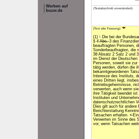
Werben auf
(Textabschnitt unverändert)
buzer.de
(Text alte Fassung)
(1)
1
Die bei der Bundesan
§ 4
Abs.
3 des Finanzdie
beauftragten Personen, di
Sonderbeauftragten, die 
38 Absatz 2 Satz 2 und 3
im Dienst der Deutschen
Personen, soweit sie zur
tätig werden, dürfen die ih
bekanntgewordenen Tatsa
Interesse des Instituts, 
eines Dritten liegt, insb
Betriebsgeheimnisse, nic
verwerten, auch wenn sie
ihre Tätigkeit beendet ist
Instituten und Unterneh
datenschutzrechtlichen Vo
Dies gilt auch für andere
Berichterstattung Kenntn
Tatsachen erhalten.
4
Ein
Verwerten im Sinne des S
vor, wenn Tatsachen wei