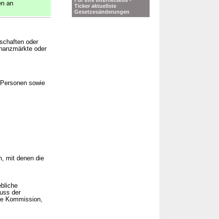
Für Ihre Internetseite -
en an
Ticker aktuellste
Gesetzesänderungen
schaften oder
inanzmärkte oder
e Personen sowie
n, mit denen die
bliche
uss der
he Kommission,