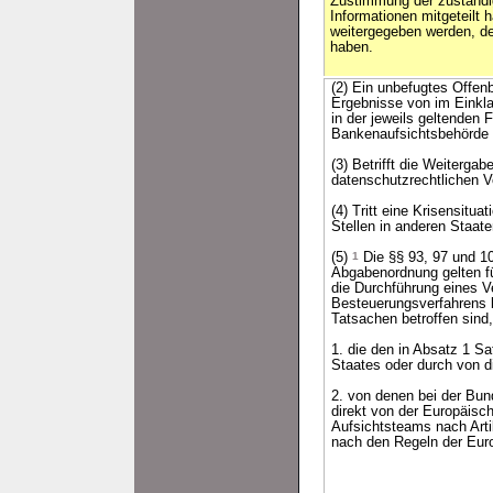
Zustimmung der zuständig
Informationen mitgeteilt 
weitergegeben werden, d
haben.
(2) Ein unbefugtes Offen
Ergebnisse von im Einklan
in der jeweils geltenden 
Bankenaufsichtsbehörde z
(3) Betrifft die Weiterg
datenschutzrechtlichen V
(4) Tritt eine Krisensit
Stellen in anderen Staat
(5)
1
Die §§ 93, 97 und 10
Abgabenordnung gelten fü
die Durchführung eines 
Besteuerungsverfahrens 
Tatsachen betroffen sind,
1. die den in Absatz 1 S
Staates oder durch von di
2. von denen bei der Bun
direkt von der Europäisc
Aufsichtsteams nach Arti
nach den Regeln der Eur