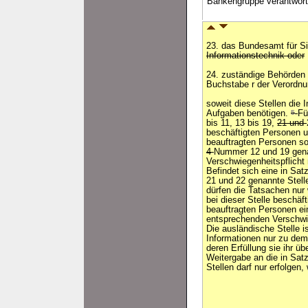
Bankengruppe verantwortl
23. das Bundesamt für Sic
Informationstechnik oder
24. zuständige Behörden 
Buchstabe r der Verordn
soweit diese Stellen die I
Aufgaben benötigen.
5
Fü
bis 11, 13 bis 19,
21 und
beschäftigten Personen u
beauftragten Personen sow
4
Nummer 12 und 19 gena
Verschwiegenheitspflicht
Befindet sich eine in Sat
21 und 22 genannte Stell
dürfen die Tatsachen nur
bei dieser Stelle beschäft
beauftragten Personen e
entsprechenden Verschwie
Die ausländische Stelle i
Informationen nur zu dem
deren Erfüllung sie ihr üb
Weitergabe an die in Sat
Stellen darf nur erfolgen,