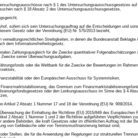
tersuchungsausschüsse nach § 1 des Untersuchungsausschussgesetzes auf 
rsuchen nach § 18 Absatz 2 des Untersuchungsausschussgesetzes,
gsgericht,
of, sofern sich sein Untersuchungsauftrag auf die Entscheidungen und sons
iesem Gesetz oder der Verordnung (EU) Nr. 575/2013 bezieht,
n verwaltungsrechtlichen Streitigkeiten, in denen die Bundesanstalt Beklagte i
h dem Informationsfreiheitsgesetz,
tionalen Zahlungsausgleich für die Zwecke quantitativer Folgenabschätzungen
 die Zwecke seiner Überwachungsaufgaben,
 Währungsfonds oder die Weltbank für die Zwecke der Bewertungen im Rahm
zsektors,
nanzstabilität oder den Europäischen Ausschuss für Systemrisiken,
r Finanzmarktstabilisierung, das Gremium zum Finanzmarktstabilisierungsfon
ilisierungsfondsgesetzes oder den Lenkungsausschuss im Sinne des § 4 Absa
tzes,
n Artikel 2 Absatz 1 Nummer 17 und 18 der Verordnung (EU) Nr. 909/2014,
e Überwachung der Einhaltung der Richtlinie (EU) 2015/849 des Europäischen
tikel 2 Absatz 1 Nummer 1 und 2 der Richtlinie aufgeführten Verpflichteten zu
er andere Behörden, die kraft Gesetzes oder im öffentlichen Auftrag mit der 
ung von Geldwäsche oder von Terrorismusfinanzierung betraut sind,
oder Stellen, die für die Anwendung der Regelungen zur strukturellen Trennung