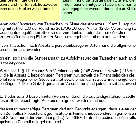
en Stellen, die diese
Zustimmung der zuständigen Stellen, die 
haben, und nur für solche Zwecke
Informationen mitgeteilt haben, und nur f
enen diese Stellen zugestimmt
weitergegeben werden, denen diese Stell
haben.
baren oder Verwerten von Tatsachen im Sinne des Absatzes 1 Satz 1 liegt nich
g mit Artikel 100 der Richtlinie 2013/36/EU oder Artikel 32 der Verordnung (
Fassung durchgeführten Stresstests veröffentlicht oder der Europäischen
ur Veröffentlichung EU-weiter Stresstestergebnisse übermittelt werden.
abe von Tatsachen nach Absatz 1 personenbezogene Daten, sind die allgemeine
orschriften anzuwenden.
uation ein, so kann die Bundesanstalt zu Aufsichtszwecken Tatsachen auch an 
en weitergeben.
5 Absatz 1, § 111 Absatz 5 in Verbindung mit § 105 Absatz 1 sowie § 116 Abs
r die in Absatz 1 bezeichneten Personen nur, soweit die Finanzbehörden die 
Verfahrens wegen einer Steuerstraftat sowie eines damit zusammenhängenden
benötigen.
2
Die in Satz 1 genannten Vorschriften sind jedoch nicht anzuwend
atz 1 oder Satz 3 bezeichneten Personen durch die zuständige Aufsichtsstelle
eser Stelle beauftragte Personen mitgeteilt worden sind oder
desanstalt beschäftigte Personen dadurch Kenntnis erlangen, dass sie an der
hen Zentralbank beaufsichtigte Institute mitwirken, insbesondere in gemeins
kel 2 Nummer 6 der Verordnung (EU) Nr. 468/2014 der Europäischen Zentralb
opäischen Zentralbank geheim sind.