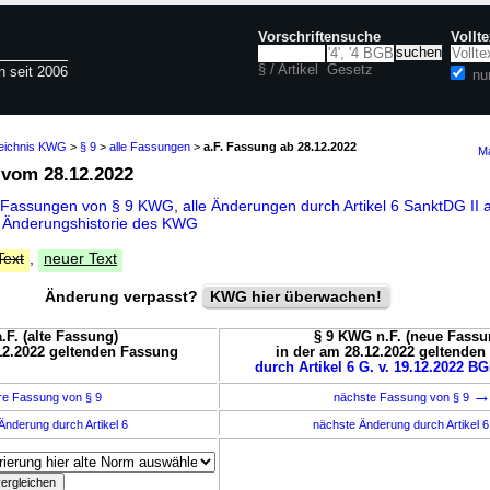
Vorschriftensuche
Vollt
§ / Artikel
Gesetz
n seit 2006
nu
zeichnis KWG
>
§ 9
>
alle Fassungen
>
a.F. Fassung ab 28.12.2022
Ma
vom 28.12.2022
e Fassungen von § 9 KWG
,
alle Änderungen durch Artikel 6 SanktDG II
d
Änderungshistorie des KWG
Text
,
neuer Text
Änderung verpasst?
KWG hier überwachen!
.F. (alte Fassung)
§ 9 KWG n.F. (neue Fassu
12.2022 geltenden Fassung
in der am 28.12.2022 geltende
durch Artikel 6 G. v. 19.12.2022 BG
re Fassung von § 9
nächste Fassung von § 9
Änderung durch Artikel 6
nächste Änderung durch Artikel 