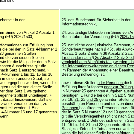
ich sind,
herheit in der
23. das Bundesamt für Sicherheit in der
Informationstechnik,
im Sinne von Artikel 2 Absatz 1
24. zuständige Behörden im Sinne von Art
ung (EU)
2020/1503,
Buchstabe r der Verordnung (EU)
2020/15
nformationen zur Erfüllung ihrer
25. natürliche oder juristische Personen, d
r die bei den in Satz
4
Nummer 1
Sonderbeauftragte nach § 45c, als Abwick
23 genannten Stellen
Absatz 1 Satz 2 oder § 38 Absatz 2 Satz 
nd die von diesen Stellen
Treuhänder nach § 2c Absatz 2 Satz 2 od
ie für die Mitglieder der in Satz
vergleichbaren Verhältnis tätig werden; das
nnten Ausschüsse gilt die
die Informationsweitergabe an diesen Per
 nach Satz 1 entsprechend.
6
im Rahmen der Anbahnung einer Beauftra
z
4
Nummer 1 bis 11, 16 bis 18,
Bestellung notwendig ist,
e in einem anderen Staat, so
 weitergegeben werden, wenn die
soweit diese Stellen
oder Personen
die I
igten und die von dieser Stelle
Erfüllung ihrer Aufgaben
oder zur Prüfung,
iner dem Satz 1 weitgehend
in Nummer 25 genannten Aufgaben ausüb
genheitspflicht unterliegen.
7
benötigen.
6
Für die bei den in Satz
5
Num
st darauf hinzuweisen, daß sie
bis 19,
21,
23
und 25
genannten Stellen
o
 Zweck verarbeiten darf, zu
beschäftigten Personen und die von dies
ermittelt werden.
8
Eine
Personen
beauftragten Personen sowie für
z
4
Nummer 16 und 17 genannten
der in Satz
5
Nummer 12 und 19 genannt
 wenn
gilt die Verschwiegenheitspflicht nach Sat
entsprechend.
7
Befindet sich eine in Sa
11, 16 bis 18, 21 und 22 genannte Stelle 
Staat, so dürfen die Tatsachen nur weite
wenn die bei dieser Stelle beschäftigten 