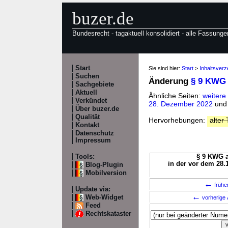
buzer.de
Bundesrecht - tagaktuell konsolidiert - alle Fassunge
Start
Sie sind hier:
Start
>
Inhaltsver
Suchen
Änderung
§ 9 KWG
Sachgebiete
Aktuell
Ähnliche Seiten:
weiter
Verkündet
28. Dezember 2022
un
Über buzer.de
Qualität
Hervorhebungen:
alter 
Kontakt
Datenschutz
Impressum
Tools:
§ 9 KWG a
in der vor dem 28.
Blog-Plugin
Mobilversion
←
frühe
Update via:
←
Web-Widget
vorherige 
Feed
Rechtskataster