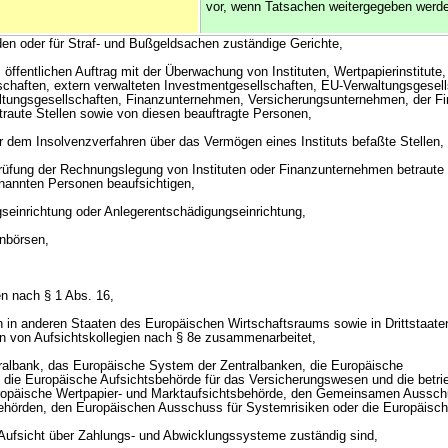
vor, wenn Tatsachen weitergegeben werd
den oder für Straf- und Bußgeldsachen zuständige Gerichte,
 öffentlichen Auftrag mit der Überwachung von Instituten, Wertpapierinstitute,
schaften, extern verwalteten Investmentgesellschaften, EU-Verwaltungsgesell
ltungsgesellschaften, Finanzunternehmen, Versicherungsunternehmen, der F
raute Stellen sowie von diesen beauftragte Personen,
er dem Insolvenzverfahren über das Vermögen eines Instituts befaßte Stellen,
Prüfung der Rechnungslegung von Instituten oder Finanzunternehmen betraut
enannten Personen beaufsichtigen,
gseinrichtung oder Anlegerentschädigungseinrichtung,
inbörsen,
n nach § 1 Abs. 16,
en in anderen Staaten des Europäischen Wirtschaftsraums sowie in Drittstaate
 von Aufsichtskollegien nach § 8e zusammenarbeitet,
ralbank, das Europäische System der Zentralbanken, die Europäische
die Europäische Aufsichtsbehörde für das Versicherungswesen und die betrie
uropäische Wertpapier- und Marktaufsichtsbehörde, den Gemeinsamen Aussch
ehörden, den Europäischen Ausschuss für Systemrisiken oder die Europäisc
e Aufsicht über Zahlungs- und Abwicklungssysteme zuständig sind,