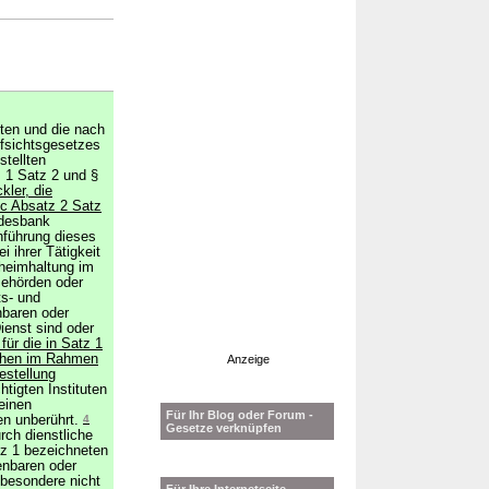
ten und die nach
ufsichtsgesetzes
stellten
 1 Satz 2 und §
kler, die
2c Absatz 2 Satz
ndesbank
hführung dieses
i ihrer Tätigkeit
heimhaltung im
Behörden oder
ts- und
nbaren oder
ienst sind oder
 für die in Satz 1
achen im Rahmen
Anzeige
estellung
htigten Instituten
einen
Für Ihr Blog oder Forum -
en unberührt.
4
Gesetze verknüpfen
rch dienstliche
tz 1 bezeichneten
enbaren oder
sbesondere nicht