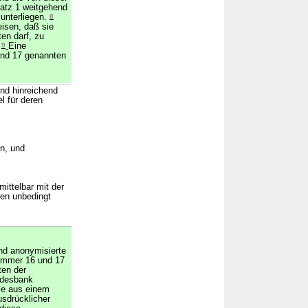
Satz 1 weitgehend
unterliegen.
8
eisen, daß sie
en darf, zu
.
9
Eine
nd 17 genannten
und hinreichend
l für deren
nn, und
mittelbar mit der
nen unbedingt
und anonymisierte
mmer 16 und 17
ten der
ndesbank
ie aus einem
usdrücklicher