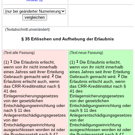
(Textabschnitt unverändert)
§ 35 Erlöschen und Aufhebung der Erlaubnis
(Text alte Fassung)
(Text neue Fassung)
(1)
1
Die Erlaubnis erlischt,
(1)
1
Die Erlaubnis erlischt,
wenn von ihr nicht innerhalb
wenn von ihr nicht innerhalb
eines Jahres seit ihrer Erteilung
eines Jahres seit ihrer Erteilung
Gebrauch gemacht wird.
2
Die
Gebrauch gemacht wird.
2
Die
Erlaubnis erlischt auch, wenn
Erlaubnis erlischt auch, wenn
das CRR-Kreditinstitut nach §
das CRR-Kreditinstitut nach §
41 des
41 des
Einlagensicherungsgesetzes
Einlagensicherungsgesetzes
von der gesetzlichen
von der gesetzlichen
Entschädigungseinrichtung oder
Entschädigungseinrichtung oder
nach § 11 des
nach § 11 des
Anlegerentschädigungsgesetzes
Anlegerentschädigungsgesetzes
von der
von der
Entschädigungseinrichtung
Entschädigungseinrichtung
ausgeschlossen worden ist oder
ausgeschlossen worden ist oder
die Bundesanstalt nach § 47
die Bundesanstalt nach § 47