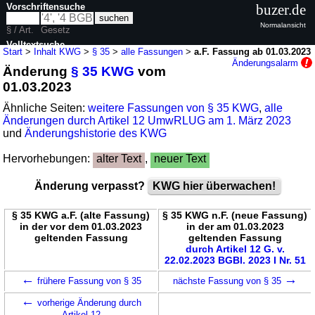
Vorschriftensuche
buzer.de
Normalansicht
§ / Art.
Gesetz
Volltextsuche
Start
>
Inhalt KWG
>
§ 35
>
alle Fassungen
>
a.F. Fassung ab 01.03.2023
Änderungsalarm
Änderung
§ 35 KWG
vom
nur in KWG
01.03.2023
Ähnliche Seiten:
weitere Fassungen von § 35 KWG
,
alle
Änderungen durch Artikel 12 UmwRLUG am 1. März 2023
und
Änderungshistorie des KWG
Hervorhebungen:
alter Text
,
neuer Text
Änderung verpasst?
KWG hier überwachen!
§ 35 KWG a.F. (alte Fassung)
§ 35 KWG n.F. (neue Fassung)
in der vor dem 01.03.2023
in der am 01.03.2023
geltenden Fassung
geltenden Fassung
durch Artikel 12 G. v.
22.02.2023 BGBl. 2023 I Nr. 51
←
→
frühere Fassung von § 35
nächste Fassung von § 35
←
vorherige Änderung durch
Artikel 12