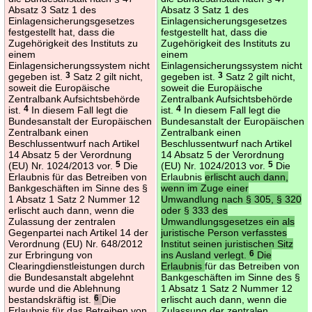
Absatz 3 Satz 1 des
Absatz 3 Satz 1 des
Einlagensicherungsgesetzes
Einlagensicherungsgesetzes
festgestellt hat, dass die
festgestellt hat, dass die
Zugehörigkeit des Instituts zu
Zugehörigkeit des Instituts zu
einem
einem
Einlagensicherungssystem nicht
Einlagensicherungssystem nicht
gegeben ist.
3
Satz 2 gilt nicht,
gegeben ist.
3
Satz 2 gilt nicht,
soweit die Europäische
soweit die Europäische
Zentralbank Aufsichtsbehörde
Zentralbank Aufsichtsbehörde
ist.
4
In diesem Fall legt die
ist.
4
In diesem Fall legt die
Bundesanstalt der Europäischen
Bundesanstalt der Europäischen
Zentralbank einen
Zentralbank einen
Beschlussentwurf nach Artikel
Beschlussentwurf nach Artikel
14 Absatz 5 der Verordnung
14 Absatz 5 der Verordnung
(EU) Nr. 1024/2013 vor.
5
Die
(EU) Nr. 1024/2013 vor.
5
Die
Erlaubnis für das Betreiben von
Erlaubnis
erlischt auch dann,
Bankgeschäften im Sinne des §
wenn im Zuge einer
1 Absatz 1 Satz 2 Nummer 12
Umwandlung nach § 305, § 320
erlischt auch dann, wenn die
oder § 333 des
Zulassung der zentralen
Umwandlungsgesetzes ein als
Gegenpartei nach Artikel 14 der
juristische Person verfasstes
Verordnung (EU) Nr. 648/2012
Institut seinen juristischen Sitz
zur Erbringung von
ins Ausland verlegt.
6
Die
Clearingdienstleistungen durch
Erlaubnis
für das Betreiben von
die Bundesanstalt abgelehnt
Bankgeschäften im Sinne des §
wurde und die Ablehnung
1 Absatz 1 Satz 2 Nummer 12
bestandskräftig ist.
6
Die
erlischt auch dann, wenn die
Erlaubnis für das Betreiben von
Zulassung der zentralen