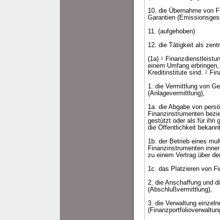
10. die Übernahme von Fi
Garantien (Emissionsgesc
11. (aufgehoben)
12. die Tätigkeit als zen
(1a)
1
Finanzdienstleistun
einem Umfang erbringen, 
Kreditinstitute sind.
2
Fina
1. die Vermittlung von G
(Anlagevermittlung),
1a. die Abgabe von persö
Finanzinstrumenten bezie
gestützt oder als für ihn
die Öffentlichkeit bekann
1b. der Betrieb eines mu
Finanzinstrumenten inne
zu einem Vertrag über de
1c. das Platzieren von F
2. die Anschaffung und 
(Abschlußvermittlung),
3. die Verwaltung einzel
(Finanzportfolioverwaltun