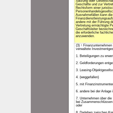
Satzung oder Gesellschaf
Geschäfte und zur Vertret
Rechtsform einer juristis
Personenhandelsgesellsc
Ausnahmefällen kann die 
Finanzdienstleistungsauf
andere mit der Führung d
Vertretung ermächtigte Pe
Geschäftsleiter bezeichne
die erforderliche fachlic
anzuwenden.
(3)
1
Finanzunternehmen si
verwaltete Investmentgese
1. Beteiligungen zu erwe
2. Geldforderungen entgel
3. Leasing-Objektgesellsc
4. (weggefallen)
5. mit Finanzinstrumente
6. andere bei der Anlage 
7. Unternehmen über die K
bei Zusammenschlüssen u
oder
8. Darlehen zwischen Kred