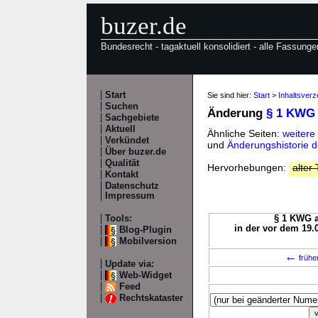
buzer.de
Bundesrecht - tagaktuell konsolidiert - alle Fassunge
Start
Sie sind hier:
Start
>
Inhaltsver
Suchen
Änderung
§ 1 KWG
Sachgebiete
Aktuell
Ähnliche Seiten:
weiter
Verkündet
und
Änderungshistorie
Über buzer.de
Qualität
Hervorhebungen:
alter 
Kontakt
Datenschutz
Impressum
Tools:
§ 1 KWG a
in der vor dem 19.
Blog-Plugin
Mobilversion
←
frühe
Update via:
Web-Widget
Feed
Rechtskataster