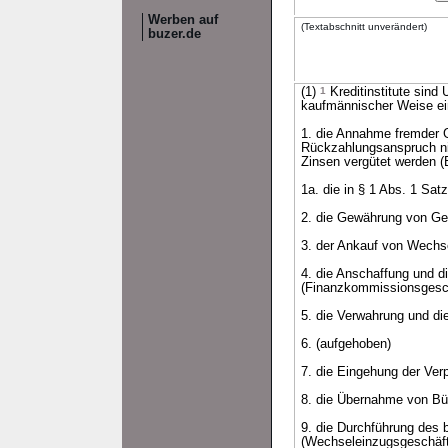
Werben auf
(Textabschnitt unverändert)
buzer.de
(1)
1
Kreditinstitute sind
kaufmännischer Weise ein
1. die Annahme fremder G
Rückzahlungsanspruch nic
Zinsen vergütet werden (
1a. die in § 1 Abs. 1 Sa
2. die Gewährung von Gel
3. der Ankauf von Wechs
4. die Anschaffung und 
(Finanzkommissionsgesch
5. die Verwahrung und di
6. (aufgehoben)
7. die Eingehung der Ver
8. die Übernahme von Bür
9. die Durchführung des
(Wechseleinzugsgeschäft