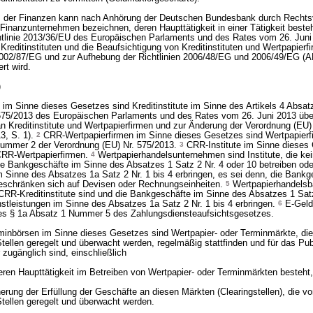
 der Finanzen kann nach Anhörung der Deutschen Bundesbank durch Rechts
Finanzunternehmen bezeichnen, deren Haupttätigkeit in einer Tätigkeit beste
chtlinie 2013/36/EU des Europäischen Parlaments und des Rates vom 26. Juni
Kreditinstituten und die Beaufsichtigung von Kreditinstituten und Wertpapierf
 2002/87/EG und zur Aufhebung der Richtlinien 2006/48/EG und 2006/49/EG (A
rt wird.
)
 im Sinne dieses Gesetzes sind Kreditinstitute im Sinne des Artikels 4 Abs
 575/2013 des Europäischen Parlaments und des Rates vom 26. Juni 2013 übe
n Kreditinstitute und Wertpapierfirmen und zur Änderung der Verordnung (EU)
3, S. 1).
2
CRR-Wertpapierfirmen im Sinne dieses Gesetzes sind Wertpapierf
Nummer 2 der Verordnung (EU) Nr. 575/2013.
3
CRR-Institute im Sinne dieses
 CRR-Wertpapierfirmen.
4
Wertpapierhandelsunternehmen sind Institute, die ke
 die Bankgeschäfte im Sinne des Absatzes 1 Satz 2 Nr. 4 oder 10 betreiben ode
m Sinne des Absatzes 1a Satz 2 Nr. 1 bis 4 erbringen, es sei denn, die Bankg
beschränken sich auf Devisen oder Rechnungseinheiten.
5
Wertpapierhandelsb
e CRR-Kreditinstitute sind und die Bankgeschäfte im Sinne des Absatzes 1 Sat
nstleistungen im Sinne des Absatzes 1a Satz 2 Nr. 1 bis 4 erbringen.
6
E-Geld-
s § 1a Absatz 1 Nummer 5 des Zahlungsdiensteaufsichtsgesetzes.
rminbörsen im Sinne dieses Gesetzes sind Wertpapier- oder Terminmärkte, di
Stellen geregelt und überwacht werden, regelmäßig stattfinden und für das Pu
r zugänglich sind, einschließlich
deren Haupttätigkeit im Betreiben von Wertpapier- oder Terminmärkten besteht
erung der Erfüllung der Geschäfte an diesen Märkten (Clearingstellen), die v
Stellen geregelt und überwacht werden.