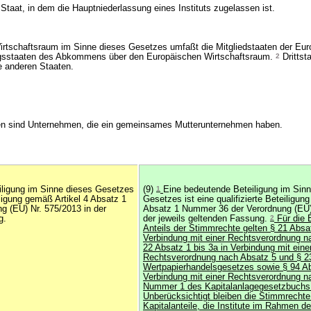
r Staat, in dem die Hauptniederlassung eines Instituts zugelassen ist.
rtschaftsraum im Sinne dieses Gesetzes umfaßt die Mitgliedstaaten der Eu
agsstaaten des Abkommens über den Europäischen Wirtschaftsraum.
2
Drittst
e anderen Staaten.
n sind Unternehmen, die ein gemeinsames Mutterunternehmen haben.
iligung im Sinne dieses Gesetzes
(9)
1
Eine bedeutende Beteiligung im Sin
eiligung gemäß Artikel 4 Absatz 1
Gesetzes ist eine qualifizierte Beteiligun
 (EU) Nr. 575/2013 in der
Absatz 1 Nummer 36 der Verordnung (EU) 
g.
der jeweils geltenden Fassung.
2
Für die 
Anteils der Stimmrechte gelten § 21 Absat
Verbindung mit einer Rechtsverordnung n
22 Absatz 1 bis 3a in Verbindung mit eine
Rechtsverordnung nach Absatz 5 und § 2
Wertpapierhandelsgesetzes sowie § 94 Ab
Verbindung mit einer Rechtsverordnung n
Nummer 1 des Kapitalanlagegesetzbuchs
Unberücksichtigt bleiben die Stimmrechte
Kapitalanteile, die Institute im Rahmen d