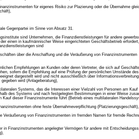
nanzinstrumenten für eigenes Risiko zur Plazierung oder die Übernahme glei
häft),
trale Gegenpartei im Sinne von Absatz 31.
gsinstitute sind Unternehmen, die Finanzdienstleistungen für andere gewerbs
der einen in kaufmännischer Weise eingerichteten Geschäftsbetrieb erfordert,
nzdienstleistungen sind
eschäften über die Anschaffung und die Veräußerung von Finanzinstrumenten
nlichen Empfehlungen an Kunden oder deren Vertreter, die sich auf Geschäft
hen, sofern die Empfehlung auf eine Prüfung der persönlichen Umstände des
 geeignet dargestellt wird und nicht ausschließlich über Informationsverbreitun
t gegeben wird (Anlageberatung),
ltilateralen Systems, das die Interessen einer Vielzahl von Personen am Kauf
rhalb des Systems und nach festgelegten Bestimmungen in einer Weise zusa
n Kauf dieser Finanzinstrumente führt (Betrieb eines multilateralen Handelss
inanzinstrumenten ohne feste Übernahmeverpflichtung (Platzierungsgeschäft),
die Veräußerung von Finanzinstrumenten im fremden Namen für fremde Rechn
ner in Finanzinstrumenten angelegter Vermögen für andere mit Entscheidungss
g),