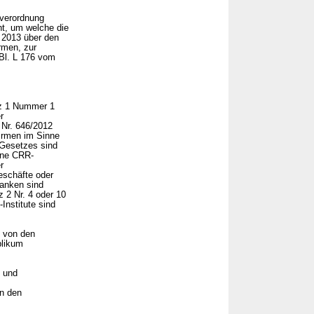
verordnung
ht, um welche die
 2013 über den
irmen, zur
Bl. L 176 vom
atz 1 Nummer 1
r
 Nr. 646/2012
irmen im Sinne
 Gesetzes sind
ine CRR-
r
eschäfte oder
anken sind
z 2 Nr. 4 oder 10
Institute sind
e von den
blikum
, und
on den