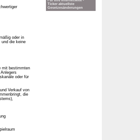
Für Ihre Internetseite -
Ticker aktuellste
chwertiger
Gesetzesänderungen
mäßig oder in
 und die keine
e mit bestimmten
 Anlegers
gskanäle oder für
 und Verkauf von
mmenbringt, die
ystems),
ung
pielraum