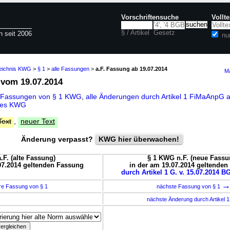
Vorschriftensuche
Vollt
§ / Artikel
Gesetz
n seit 2006
nu
zeichnis KWG
>
§ 1
>
alle Fassungen
>
a.F. Fassung ab 19.07.2014
Ma
vom 19.07.2014
e Fassungen von § 1 KWG
,
alle Änderungen durch Artikel 1 FiMaAnpG a
 des KWG
Text
,
neuer Text
Änderung verpasst?
KWG hier überwachen!
.F. (alte Fassung)
§ 1 KWG n.F. (neue Fassu
07.2014 geltenden Fassung
in der am 19.07.2014 geltende
durch Artikel 1 G. v. 15.07.2014 BG
re Fassung von § 1
nächste Fassung von § 1
nächste Änderung durch Artikel 