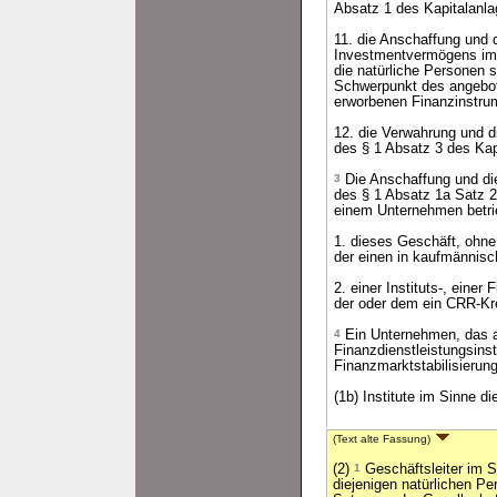
Absatz 1 des Kapitalanla
11. die Anschaffung und 
Investmentvermögens im 
die natürliche Personen 
Schwerpunkt des angebote
erworbenen Finanzinstru
12. die Verwahrung und d
des § 1 Absatz 3 des Kap
3
Die Anschaffung und di
des § 1 Absatz 1a Satz 2
einem Unternehmen betri
1. dieses Geschäft, ohne
der einen in kaufmännisc
2. einer Instituts-, ein
der oder dem ein CRR-Kred
4
Ein Unternehmen, das al
Finanzdienstleistungsinst
Finanzmarktstabilisierun
(1b) Institute im Sinne d
(Text alte Fassung)
(2)
1
Geschäftsleiter im 
diejenigen natürlichen P