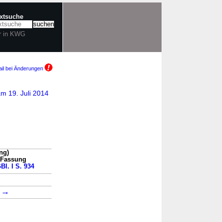
extsuche
r in KWG
il bei Änderungen
m 19. Juli 2014
ng)
n Fassung
Bl. I S. 934
→
→
1