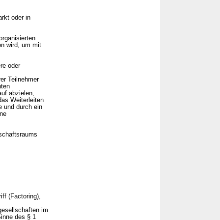
rkt oder in
organisierten
n wird, um mit
re oder
rer Teilnehmer
nten
uf abzielen,
as Weiterleiten
e und durch ein
hne
tschaftsraums
f (Factoring),
gesellschaften im
inne des § 1