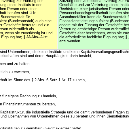
tsvertrag zur Führung der
Satzung oder Gesellschaftsvertrag zur Fü
ung eines Instituts in der
Geschäfte und zur Vertretung eines Institu
chen Person oder einer
Rechtsform einer juristischen Person oder
haft berufen sind.
2
In
Personenhandelsgesellschaft berufen sin
Bundesanstalt für
Ausnahmefällen kann die Bundesanstalt f
sicht (Bundesanstalt) auch eine
Finanzdienstleistungsaufsicht (Bundesans
er Geschäfte betraute und zur
andere mit der Führung der Geschäfte bet
rson widerruflich als
Vertretung ermächtigte Person widerruflic
n, wenn sie zuverlässig ist und
Geschäftsleiter bezeichnen, wenn sie zuve
he Eignung hat; §
33 Abs. 2
ist
die erforderliche fachliche Eignung hat; §
anzuwenden.
nd Unternehmen, die keine Institute und keine Kapitalverwaltungsgesellscha
llschaften sind und deren Haupttätigkeit darin besteht,
rben und zu halten,
tlich zu erwerben,
haft im Sinne des § 2 Abs. 6 Satz 1 Nr. 17 zu sein,
n für eigene Rechnung zu handeln,
in Finanzinstrumenten zu beraten,
apitalstruktur, die industrielle Strategie und die damit verbundenen Fragen z
nd Übernahmen von Unternehmen diese zu beraten und ihnen Dienstleistun
itinstituten zu vermitteln (Geldmaklergeschäfte).