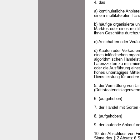
4. das
a) kontinuierliche Anbie
einem multilateralen Han
b) häufige organisierte 
Marktes oder eines multi
ihnen Geschäfte durchzu
c) Anschaffen oder Veräu
d) Kaufen oder Verkaufen
eines inländischen organ
algorithmischen Handelste
Latenzzeiten zu minimier
oder die Ausführung eine
hohes untertägiges Mitt
Dienstleistung für andere
5. die Vermittlung von E
(Drittstaateneinlagenvermi
6. (aufgehoben)
7. der Handel mit Sorten 
8. (aufgehoben)
9. der laufende Ankauf v
10. der Abschluss von Fi
Sinne des § 2 Absatz 6 