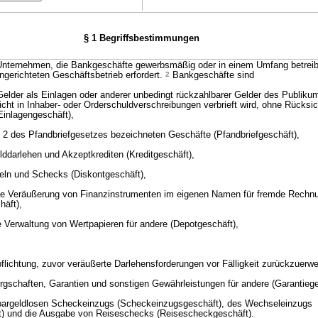
§ 1 Begriffsbestimmungen
 Unternehmen, die Bankgeschäfte gewerbsmäßig oder in einem Umfang betreibe
gerichteten Geschäftsbetrieb erfordert.
2
Bankgeschäfte sind
elder als Einlagen oder anderer unbedingt rückzahlbarer Gelder des Publikum
ht in Inhaber- oder Orderschuldverschreibungen verbrieft wird, ohne Rücksic
Einlagengeschäft),
tz 2 des Pfandbriefgesetzes bezeichneten Geschäfte (Pfandbriefgeschäft),
ddarlehen und Akzeptkrediten (Kreditgeschäft),
eln und Schecks (Diskontgeschäft),
die Veräußerung von Finanzinstrumenten im eigenen Namen für fremde Rechn
äft),
e Verwaltung von Wertpapieren für andere (Depotgeschäft),
pflichtung, zuvor veräußerte Darlehensforderungen vor Fälligkeit zurückzuerw
gschaften, Garantien und sonstigen Gewährleistungen für andere (Garantiege
 bargeldlosen Scheckeinzugs (Scheckeinzugsgeschäft), des Wechseleinzugs
) und die Ausgabe von Reiseschecks (Reisescheckgeschäft).