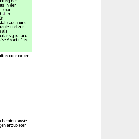
hrung der
ts in der
 einer
d.
2
In
ür
talt) auch eine
raute und zur
h als
rlässig ist und
25c Absatz 1
ist
ften oder extern
u beraten sowie
gen anzubieten