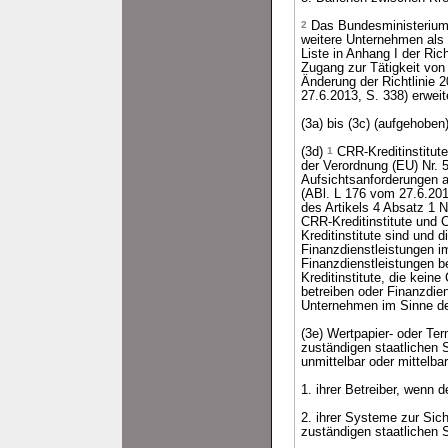
2
Das Bundesministerium
weitere Unternehmen als 
Liste in Anhang I der Ri
Zugang zur Tätigkeit von 
Änderung der Richtlinie
27.6.2013, S. 338) erweite
(3a) bis (3c) (aufgehoben
(3d)
1
CRR-Kreditinstitute
der Verordnung (EU) Nr.
Aufsichtsanforderungen a
(ABl. L 176 vom 27.6.201
des Artikels 4 Absatz 1 
CRR-Kreditinstitute und
Kreditinstitute sind und
Finanzdienstleistungen i
Finanzdienstleistungen 
Kreditinstitute, die kein
betreiben oder Finanzdie
Unternehmen im Sinne de
(3e) Wertpapier- oder Te
zuständigen staatlichen 
unmittelbar oder mittelba
1. ihrer Betreiber, wenn 
2. ihrer Systeme zur Sich
zuständigen staatlichen 