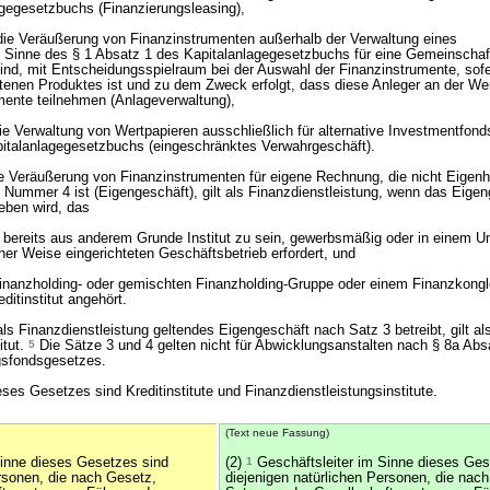
gegesetzbuchs (Finanzierungsleasing),
die Veräußerung von Finanzinstrumenten außerhalb der Verwaltung eines
Sinne des § 1 Absatz 1 des Kapitalanlagegesetzbuchs für eine Gemeinschaf
sind, mit Entscheidungsspielraum bei der Auswahl der Finanzinstrumente, sofe
nen Produktes ist und zu dem Zweck erfolgt, dass diese Anleger an der Wer
mente teilnehmen (Anlageverwaltung),
ie Verwaltung von Wertpapieren ausschließlich für alternative Investmentfond
italanlagegesetzbuchs (eingeschränktes Verwahrgeschäft).
e Veräußerung von Finanzinstrumenten für eigene Rechnung, die nicht Eigen
 Nummer 4 ist (Eigengeschäft), gilt als Finanzdienstleistung, wenn das Eige
eben wird, das
 bereits aus anderem Grunde Institut zu sein, gewerbsmäßig oder in einem Um
her Weise eingerichteten Geschäftsbetrieb erfordert, und
er Finanzholding- oder gemischten Finanzholding-Gruppe oder einem Finanzkong
itinstitut angehört.
s Finanzdienstleistung geltendes Eigengeschäft nach Satz 3 betreibt, gilt al
itut.
5
Die Sätze 3 und 4 gelten nicht für Abwicklungsanstalten nach § 8a Abs
gsfondsgesetzes.
ieses Gesetzes sind Kreditinstitute und Finanzdienstleistungsinstitute.
(Text neue Fassung)
Sinne dieses Gesetzes sind
(2)
1
Geschäftsleiter im Sinne dieses Ges
ersonen, die nach Gesetz,
diejenigen natürlichen Personen, die nac