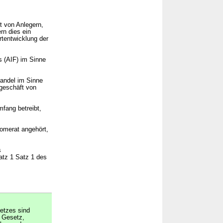
t von Anlegern,
rn dies ein
tentwicklung der
s (AIF) im Sinne
handel im Sinne
ngeschäft von
fang betreibt,
lomerat angehört,
s
atz 1 Satz 1 des
etzes sind
h Gesetz,