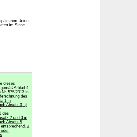
ropäischen Union
aaten im Sinne
ne dieses
g gemäß Artikel 4
Nr. 575/2013 in
Berechnung des
z 1 in
ach Absatz 3, §
r
3 des
satz 2 und 3 in
ach Absatz 5
 entsprechend.
3
 oder
es