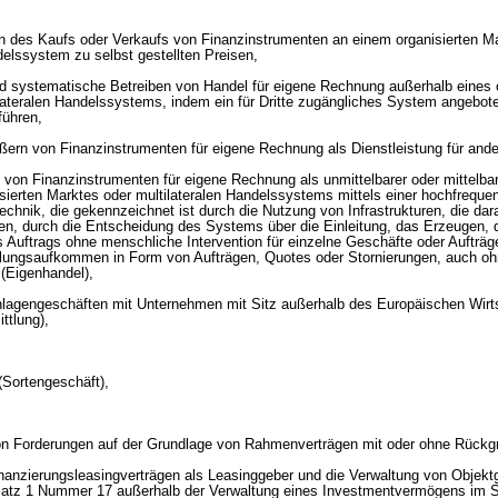
ten des Kaufs oder Verkaufs von Finanzinstrumenten an einem organisierten Ma
delssystem zu selbst gestellten Preisen,
und systematische Betreiben von Handel für eigene Rechnung außerhalb eines 
lateralen Handelssystems, indem ein für Dritte zugängliches System angebote
führen,
ßern von Finanzinstrumenten für eigene Rechnung als Dienstleistung für ande
 von Finanzinstrumenten für eigene Rechnung als unmittelbarer oder mittelba
isierten Marktes oder multilateralen Handelssystems mittels einer hochfreque
chnik, die gekennzeichnet ist durch die Nutzung von Infrastrukturen, die dara
en, durch die Entscheidung des Systems über die Einleitung, das Erzeugen, d
s Auftrags ohne menschliche Intervention für einzelne Geschäfte oder Aufträg
eilungsaufkommen in Form von Aufträgen, Quotes oder Stornierungen, auch o
 (Eigenhandel),
inlagengeschäften mit Unternehmen mit Sitz außerhalb des Europäischen Wir
ttlung),
(Sortengeschäft),
on Forderungen auf der Grundlage von Rahmenverträgen mit oder ohne Rückgrif
nanzierungsleasingverträgen als Leasinggeber und die Verwaltung von Objekt
Satz 1 Nummer 17 außerhalb der Verwaltung eines Investmentvermögens im S