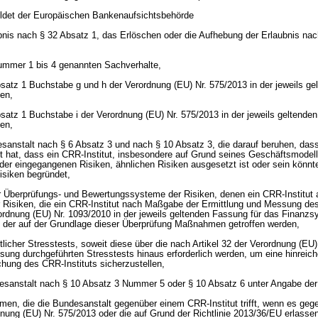
eldet der Europäischen Bankenaufsichtsbehörde
ubnis nach § 32 Absatz 1, das Erlöschen oder die Aufhebung der Erlaubnis nac
Nummer 1 bis 4 genannten Sachverhalte,
Absatz 1 Buchstabe g und h der Verordnung (EU) Nr. 575/2013 in der jeweils g
en,
Absatz 1 Buchstabe i der Verordnung (EU) Nr. 575/2013 in der jeweils geltende
en,
nstalt nach § 6 Absatz 3 und nach § 10 Absatz 3, die darauf beruhen, dass
lt hat, dass ein CRR-Institut, insbesondere auf Grund seines Geschäftsmodell
 der eingegangenen Risiken, ähnlichen Risiken ausgesetzt ist oder sein könnte
isiken begründet,
r Überprüfungs- und Bewertungssysteme der Risiken, denen ein CRR-Institut 
r Risiken, die ein CRR-Institut nach Maßgabe der Ermittlung und Messung de
ordnung (EU) Nr. 1093/2010 in der jeweils geltenden Fassung für das Finanzsy
 der auf der Grundlage dieser Überprüfung Maßnahmen getroffen werden,
tlicher Stresstests, soweit diese über die nach Artikel 32 der Verordnung (EU)
ssung durchgeführten Stresstests hinaus erforderlich werden, um eine hinreic
ung des CRR-Instituts sicherzustellen,
esanstalt nach § 10 Absatz 3 Nummer 5 oder § 10 Absatz 6 unter Angabe der
men, die die Bundesanstalt gegenüber einem CRR-Institut trifft, wenn es geg
nung (EU) Nr. 575/2013 oder die auf Grund der Richtlinie 2013/36/EU erlasse