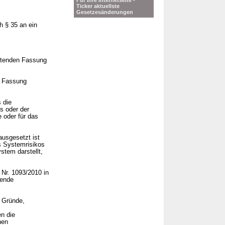
Für Ihre Internetseite -
Ticker aktuellste
Gesetzesänderungen
h § 35 an ein
eltenden Fassung
n Fassung
 die
s oder der
 oder für das
ausgesetzt ist
s Systemrisikos
stem darstellt,
 Nr. 1093/2010 in
hende
 Gründe,
en die
nen