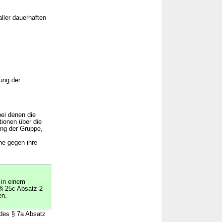
ller dauerhaften
ung der
bei denen die
ionen über die
ung der Gruppe,
ne gegen ihre
 in einem
§ 25c Absatz 2
en.
 des § 7a Absatz