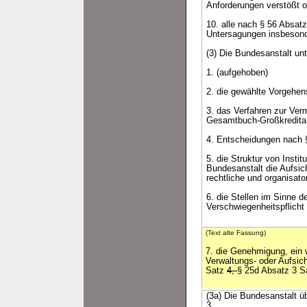
Anforderungen verstößt o
10. alle nach § 56 Absat
Untersagungen insbesond
(3) Die Bundesanstalt un
1. (aufgehoben)
2. die gewählte Vorgehen
3. das Verfahren zur Ver
Gesamtbuch-Großkredita
4. Entscheidungen nach 
5. die Struktur von Inst
Bundesanstalt die Aufsic
rechtliche und organisat
6. die Stellen im Sinne 
Verschwiegenheitspflicht
(Text alte Fassung)
7. die Genehmigung, ein 
Verwaltungs- oder Aufsi
Satz
4,
§ 25d Absatz 3 
(3a) Die Bundesanstalt ü
3.