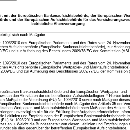
t mit der Europäischen Bankenaufsichtsbehörde, der Europäischen Wer
örde und der Europäischen Aufsichtsbehörde für das Versicherungswes
betriebliche Altersversorgung
eteiligt sich nach Maßgabe
Nr. 1093/2010 des Europäischen Parlaments und des Rates vom 24. November
ischen Aufsichtsbehörde (Europäische Bankenaufsichtsbehörde), zur Änderung
09/EG und zur Aufhebung des Beschlusses 2009/78/EG der Kommission (ABl
Nr. 1095/2010 des Europäischen Parlaments und des Rates vom 24. November
schen Aufsichtsbehörde (Europäische Wertpapier- und Marktaufsichtsbehörde)
6/2009/EG und zur Aufhebung des Beschlusses 2009/77/EG der Kommission 
Europäischen Bankenaufsichtsbehörde und der Europäischen Wertpapier- und
wie an den Aktivitäten der sie betreffenden Aufsichtskollegien.
2
Hierbei beteil
ch Maßgabe der Verordnung (EU) Nr. 1093/2010 sowie nach Maßgabe diese
 Europäischen Bankenaufsichtsbehörde nach Maßgabe des Artikels 35 der Ver
äischen Wertpapier- und Marktaufsichtsbehörde nach Maßgabe des Artikels 3
rlangen unverzüglich alle für die Erfüllung ihrer Aufgaben erforderlichen Infor
ie Leitlinien und Empfehlungen der Europäischen Bankenaufsichtsbehörde im
g (EU) Nr. 1093/2010 und der Europäischen Wertpapier- und Marktaufsichtsbeh
tzes an.
5
Weicht die Bundesanstalt von diesen Leitlinien und Empfehlungen 
egründet sie dies gegenüber der betreffenden Europäischen Aufsichtsbehörde.