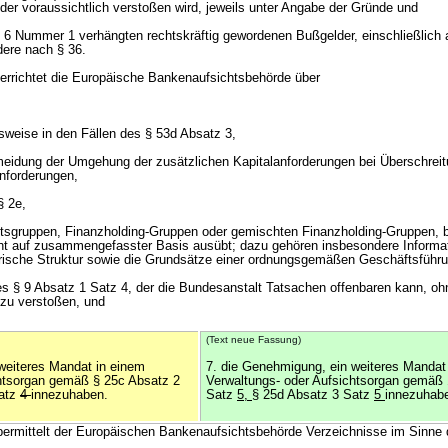
der voraussichtlich verstoßen wird, jeweils unter Angabe der Gründe und
z 6 Nummer 1 verhängten rechtskräftig gewordenen Bußgelder, einschließlich a
ere nach § 36.
terrichtet die Europäische Bankenaufsichtsbehörde über
sweise in den Fällen des § 53d Absatz 3,
meidung der Umgehung der zusätzlichen Kapitalanforderungen bei Überschreit
nforderungen,
§ 2e,
itutsgruppen, Finanzholding-Gruppen oder gemischten Finanzholding-Gruppen, 
ht auf zusammengefasster Basis ausübt; dazu gehören insbesondere Informat
orische Struktur sowie die Grundsätze einer ordnungsgemäßen Geschäftsführ
des § 9 Absatz 1 Satz 4, der die Bundesanstalt Tatsachen offenbaren kann, oh
 zu verstoßen, und
(Text neue Fassung)
weiteres Mandat in einem
7. die Genehmigung, ein weiteres Mandat
chtsorgan gemäß § 25c Absatz 2
Verwaltungs- oder Aufsichtsorgan gemäß 
Satz
4
innezuhaben.
Satz
5,
§ 25d Absatz 3 Satz
5
innezuhab
bermittelt der Europäischen Bankenaufsichtsbehörde Verzeichnisse im Sinne