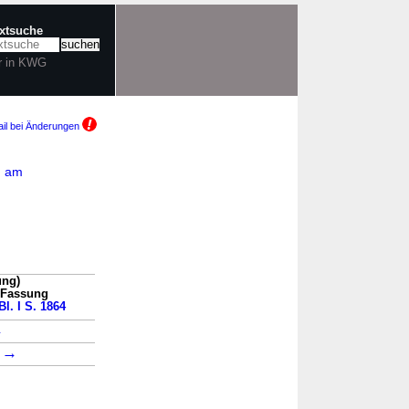
extsuche
r in KWG
il bei Änderungen
G am
ung)
n Fassung
Bl. I S. 1864
→
→
2