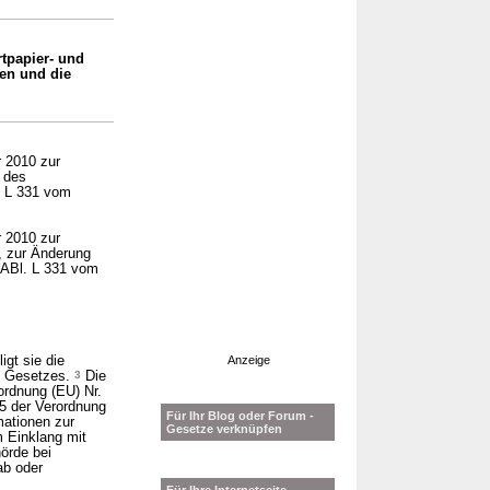
tpapier- und
en und die
 2010 zur
 des
. L 331 vom
 2010 zur
, zur Änderung
(ABl. L 331 vom
igt sie die
Anzeige
s Gesetzes.
3
Die
ordnung (EU) Nr.
5 der Verordnung
Für Ihr Blog oder Forum -
mationen zur
Gesetze verknüpfen
 Einklang mit
örde bei
ab oder