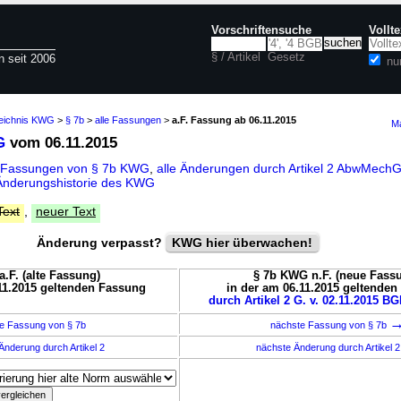
Vorschriftensuche
Vollt
§ / Artikel
Gesetz
n seit 2006
nu
zeichnis KWG
>
§ 7b
>
alle Fassungen
>
a.F. Fassung ab 06.11.2015
Ma
G
vom 06.11.2015
e Fassungen von § 7b KWG
,
alle Änderungen durch Artikel 2 AbwMech
Änderungshistorie des KWG
Text
,
neuer Text
Änderung verpasst?
KWG hier überwachen!
.F. (alte Fassung)
§ 7b KWG n.F. (neue Fass
11.2015 geltenden Fassung
in der am 06.11.2015 geltende
durch Artikel 2 G. v. 02.11.2015 BG
e Fassung von § 7b
nächste Fassung von § 7b
Änderung durch Artikel 2
nächste Änderung durch Artikel 