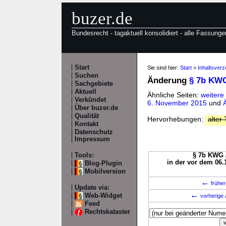
buzer.de
Bundesrecht - tagaktuell konsolidiert - alle Fassunge
Start
Sie sind hier:
Start
>
Inhaltsver
Suchen
Änderung
§ 7b KW
Sachgebiete
Aktuell
Ähnliche Seiten:
weiter
Verkündet
6. November 2015
und
Über buzer.de
Qualität
Hervorhebungen:
alter 
Kontakt
Datenschutz
Impressum
Tools:
§ 7b KWG a
in der vor dem 06.
Blog-Plugin
Mobilversion
←
früher
Update via:
←
Web-Widget
vorherige 
Feed
Rechtskataster