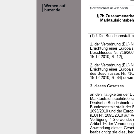
Werben auf
(Textabschnitt unverändert)
buzer.de
§ 7b Zusammenarbei
Marktaufsichtsbeh
(1)
1
Die Bundesanstalt b
1. der Verordnung (EU) 
Errichtung einer Europä
Beschlusses Nr. 716/20
15.12.2010, S. 12),
2. der Verordnung (EU) 
Errichtung einer Europäi
des Beschlusses Nr. 71
15.12.2010, S. 84) sowie
3. dieses Gesetzes
an den Tätigkeiten der 
Marktaufsichtsbehörde so
Deutsche Bundesbank na
Bundesanstalt stellt der
1093/2010 und der Europ
(EU) Nr. 1095/2010 auf Ve
Verfügung.
4
Sie wendet d
Artikel 16 der Verordnun
Anwendung dieses Gese
beabsichtigt sie dies, b