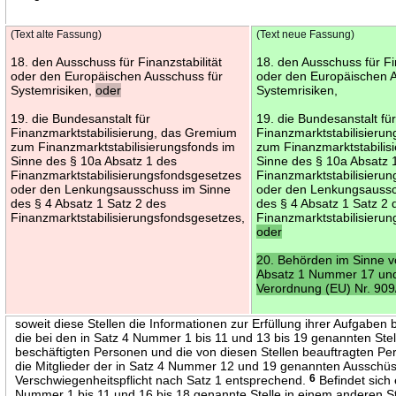
(Text alte Fassung)
(Text neue Fassung)
18. den Ausschuss für Finanzstabilität
18. den Ausschuss für Fin
oder den Europäischen Ausschuss für
oder den Europäischen 
Systemrisiken,
oder
Systemrisiken,
19. die Bundesanstalt für
19. die Bundesanstalt fü
Finanzmarktstabilisierung, das Gremium
Finanzmarktstabilisieru
zum Finanzmarktstabilisierungsfonds im
zum Finanzmarktstabilis
Sinne des § 10a Absatz 1 des
Sinne des § 10a Absatz 
Finanzmarktstabilisierungsfondsgesetzes
Finanzmarktstabilisieru
oder den Lenkungsausschuss im Sinne
oder den Lenkungsaussc
des § 4 Absatz 1 Satz 2 des
des § 4 Absatz 1 Satz 2 
Finanzmarktstabilisierungsfondsgesetzes,
Finanzmarktstabilisieru
oder
20. Behörden im Sinne vo
Absatz 1 Nummer 17 und
Verordnung (EU) Nr. 909
soweit diese Stellen die Informationen zur Erfüllung ihrer Aufgaben
die bei den in Satz 4 Nummer 1 bis 11 und 13 bis 19 genannten Stel
beschäftigten Personen und die von diesen Stellen beauftragten Pe
die Mitglieder der in Satz 4 Nummer 12 und 19 genannten Ausschüss
Verschwiegenheitspflicht nach Satz 1 entsprechend.
6
Befindet sich 
Nummer 1 bis 11 und 16 bis 18 genannte Stelle in einem anderen St