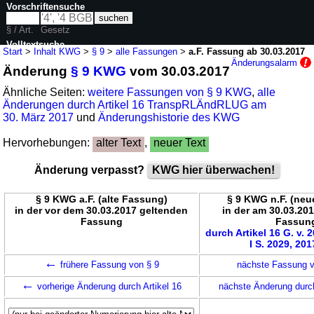
Vorschriftensuche
§ / Art.
Gesetz
Volltextsuche
Start
>
Inhalt KWG
>
§ 9
>
alle Fassungen
>
a.F. Fassung ab 30.03.2017
Änderungsalarm
Änderung
§ 9 KWG
vom 30.03.2017
nur in KWG
Ähnliche Seiten:
weitere Fassungen von § 9 KWG
,
alle
Änderungen durch Artikel 16 TranspRLÄndRLUG am
30. März 2017
und
Änderungshistorie des KWG
Hervorhebungen:
alter Text
,
neuer Text
Änderung verpasst?
KWG hier überwachen!
§ 9 KWG a.F. (alte Fassung)
§ 9 KWG n.F. (ne
in der vor dem 30.03.2017 geltenden
in der am 30.03.20
Fassung
Fassun
durch Artikel 16 G. v. 
I S. 2029, 201
←
frühere Fassung von § 9
nächste Fassung 
←
vorherige Änderung durch Artikel 16
nächste Änderung durch