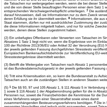
die Tatsachen nur weitergegeben werden, wenn die bei dieser Stelle
und die von dieser Stelle beauftragten Personen einer dem Satz 1 
entsprechenden Verschwiegenheitspflicht unterliegen.
7
Die ausländi
darauf hinzuweisen, daß sie Informationen nur zu dem Zweck verwe
deren Erfüllung sie ihr übermittelt werden.
8
Informationen, die aus
Staat stammen, dürfen nur mit ausdrücklicher Zustimmung der zustä
die diese Informationen mitgeteilt haben, und nur für solche Zweck
werden, denen diese Stellen zugestimmt haben.
(2) Ein unbefugtes Offenbaren oder Verwerten von Tatsachen im Si
Absatzes 1 Satz 1 liegt nicht vor, wenn die Ergebnisse von im Einklan
100 der Richtlinie 2013/36/EU oder Artikel 32 der Verordnung (EU) 
der jeweils geltenden Fassung durchgeführten Stresstests veröffentl
Europäischen Bankenaufsichtsbehörde zur Veröffentlichung EU-wei
Stresstestergebnisse übermittelt werden.
(3) Betrifft die Weitergabe von Tatsachen nach Absatz 1 personen
ist das Bundesdatenschutzgesetz in der jeweils geltenden Fassun
(4) Tritt eine Krisensituation ein, so kann die Bundesanstalt zu Auf
Tatsachen auch an die zuständigen Stellen in anderen Staaten weit
(5)
1
Die §§ 93, 97 und 105 Absatz 1, § 111 Absatz 5 in Verbindung 
1 sowie § 116 Absatz 1 der Abgabenordnung gelten für die in Absat
Personen nur, soweit die Finanzbehörden die Kenntnisse für die Du
eines Verfahrens wegen einer Steuerstraftat sowie eines damit
zusammenhängenden Besteuerungsverfahrens benötigen.
2
Die in 
genannten Vorschriften sind jedoch nicht anzuwenden, soweit Tatsa