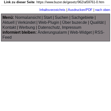
Link zu dieser Seite
: https://www.buzer.de/gesetz/962/al59761-0.htm
Inhaltsverzeichnis
|
Ausdrucken/PDF
|
nach oben
Menü:
Normalansicht
|
Start
|
Suchen
|
Sachgebiete
|
Aktuell
|
Verkündet
|
Web-Plugin
|
Über buzer.de
|
Qualität
|
Kontakt
|
Werbung
|
Datenschutz, Impressum
informiert bleiben:
Änderungsalarm
|
Web-Widget
|
RSS-
Feed