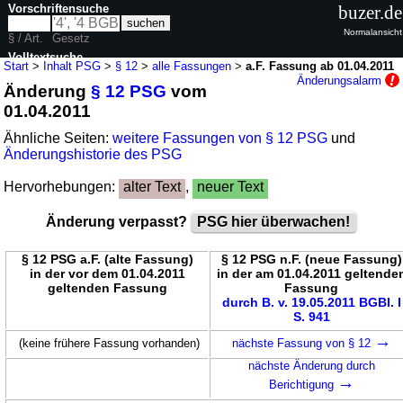
Vorschriftensuche
buzer.de
Normalansicht
§ / Art.
Gesetz
Volltextsuche
Start
>
Inhalt PSG
>
§ 12
>
alle Fassungen
>
a.F. Fassung ab 01.04.2011
Änderungsalarm
Änderung
§ 12 PSG
vom
nur in PSG
01.04.2011
Ähnliche Seiten:
weitere Fassungen von § 12 PSG
und
Änderungshistorie des PSG
Hervorhebungen:
alter Text
,
neuer Text
Änderung verpasst?
PSG hier überwachen!
§ 12 PSG a.F. (alte Fassung)
§ 12 PSG n.F. (neue Fassung)
in der vor dem 01.04.2011
in der am 01.04.2011 geltende
geltenden Fassung
Fassung
durch B. v. 19.05.2011 BGBl. I
S. 941
→
(keine frühere Fassung vorhanden)
nächste Fassung von § 12
nächste Änderung durch
→
Berichtigung