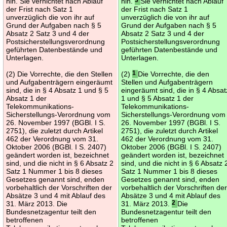
hin. Sie vernichtet nach Ablauf
hin.
Sie vernichtet nach Ablauf
der Frist nach Satz 1
der Frist nach Satz 1
unverzüglich die von ihr auf
unverzüglich die von ihr auf
Grund der Aufgaben nach § 5
Grund der Aufgaben nach § 5
Absatz 2 Satz 3 und 4 der
Absatz 2 Satz 3 und 4 der
Postsicherstellungsverordnung
Postsicherstellungsverordnung
geführten Datenbestände und
geführten Datenbestände und
Unterlagen.
Unterlagen.
(2) Die Vorrechte, die den Stellen
(2)
1
Die Vorrechte, die den
und Aufgabenträgern eingeräumt
Stellen und Aufgabenträgern
sind, die in § 4 Absatz 1 und § 5
eingeräumt sind, die in § 4 Absat
Absatz 1 der
1 und § 5 Absatz 1 der
Telekommunikations-
Telekommunikations-
Sicherstellungs-Verordnung vom
Sicherstellungs-Verordnung vom
26. November 1997 (BGBl. I S.
26. November 1997 (BGBl. I S.
2751), die zuletzt durch Artikel
2751), die zuletzt durch Artikel
462 der Verordnung vom 31.
462 der Verordnung vom 31.
Oktober 2006 (BGBl. I S. 2407)
Oktober 2006 (BGBl. I S. 2407)
geändert worden ist, bezeichnet
geändert worden ist, bezeichnet
sind, und die nicht in § 6 Absatz 2
sind, und die nicht in § 6 Absatz 
Satz 1 Nummer 1 bis 8 dieses
Satz 1 Nummer 1 bis 8 dieses
Gesetzes genannt sind, enden
Gesetzes genannt sind, enden
vorbehaltlich der Vorschriften der
vorbehaltlich der Vorschriften de
Absätze 3 und 4 mit Ablauf des
Absätze 3 und 4 mit Ablauf des
31. März 2013. Die
31. März 2013.
2
Die
Bundesnetzagentur teilt den
Bundesnetzagentur teilt den
betroffenen
betroffenen