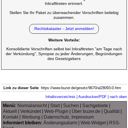
Inkrafttreten erinnert.
Stellen Sie Ihr Paket zu überwachender Vorschriften beliebig
zusammen.
Rechtskataster - Jetzt anmelden!
Weitere Vorteile:
Konsolidierte Vorschriften selbst bei Inkrafttreten "am Tage nach
der Verkündung", Synopse zu jeder Änderungen, Begründungen
des Gesetzgebers
Link zu dieser Seite
: https://www.buzer.de/gesetz/9670/al28093-0.htm
Inhaltsverzeichnis
|
Ausdrucken/PDF
|
nach oben
Menü:
Normalansicht
|
Start
|
Suchen
|
Sachgebiete
|
Aktuell
|
Verkündet
|
Web-Plugin
|
Über buzer.de
|
Qualität
|
Kontakt
|
Werbung
|
Datenschutz, Impressum
informiert bleiben:
Änderungsalarm
|
Web-Widget
|
RSS-