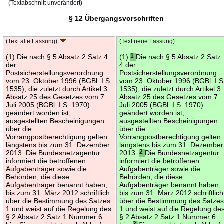
(Textabschnitt unverändert)
§ 12 Übergangsvorschriften
(Text alte Fassung)
(Text neue Fassung)
(1) Die nach § 5 Absatz 2 Satz 4
(1)
1
Die nach § 5 Absatz 2 Satz
der
4 der
Postsicherstellungsverordnung
Postsicherstellungsverordnung
vom 23. Oktober 1996 (BGBl. I S.
vom 23. Oktober 1996 (BGBl. I S
1535), die zuletzt durch Artikel 3
1535), die zuletzt durch Artikel 3
Absatz 25 des Gesetzes vom 7.
Absatz 25 des Gesetzes vom 7.
Juli 2005 (BGBl. I S. 1970)
Juli 2005 (BGBl. I S. 1970)
geändert worden ist,
geändert worden ist,
ausgestellten Bescheinigungen
ausgestellten Bescheinigungen
über die
über die
Vorrangpostberechtigung gelten
Vorrangpostberechtigung gelten
längstens bis zum 31. Dezember
längstens bis zum 31. Dezember
2013. Die Bundesnetzagentur
2013.
2
Die Bundesnetzagentur
informiert die betroffenen
informiert die betroffenen
Aufgabenträger sowie die
Aufgabenträger sowie die
Behörden, die diese
Behörden, die diese
Aufgabenträger benannt haben,
Aufgabenträger benannt haben,
bis zum 31. März 2012 schriftlich
bis zum 31. März 2012 schriftlich
über die Bestimmung des Satzes
über die Bestimmung des Satze
1 und weist auf die Regelung des
1 und weist auf die Regelung de
§ 2 Absatz 2 Satz 1 Nummer 6
§ 2 Absatz 2 Satz 1 Nummer 6
3