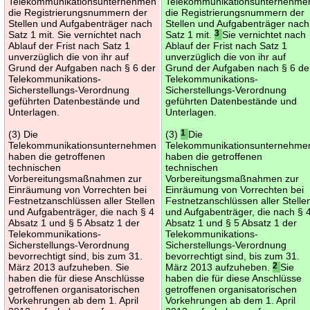
Telekommunikationsunternehmen
Telekommunikationsunternehme
die Registrierungsnummern der
die Registrierungsnummern der
Stellen und Aufgabenträger nach
Stellen und Aufgabenträger nach
Satz 1 mit. Sie vernichtet nach
Satz 1 mit.
3
Sie vernichtet nach
Ablauf der Frist nach Satz 1
Ablauf der Frist nach Satz 1
unverzüglich die von ihr auf
unverzüglich die von ihr auf
Grund der Aufgaben nach § 6 der
Grund der Aufgaben nach § 6 de
Telekommunikations-
Telekommunikations-
Sicherstellungs-Verordnung
Sicherstellungs-Verordnung
geführten Datenbestände und
geführten Datenbestände und
Unterlagen.
Unterlagen.
(3) Die
(3)
1
Die
Telekommunikationsunternehmen
Telekommunikationsunternehme
haben die getroffenen
haben die getroffenen
technischen
technischen
Vorbereitungsmaßnahmen zur
Vorbereitungsmaßnahmen zur
Einräumung von Vorrechten bei
Einräumung von Vorrechten bei
Festnetzanschlüssen aller Stellen
Festnetzanschlüssen aller Stelle
und Aufgabenträger, die nach § 4
und Aufgabenträger, die nach § 
Absatz 1 und § 5 Absatz 1 der
Absatz 1 und § 5 Absatz 1 der
Telekommunikations-
Telekommunikations-
Sicherstellungs-Verordnung
Sicherstellungs-Verordnung
bevorrechtigt sind, bis zum 31.
bevorrechtigt sind, bis zum 31.
März 2013 aufzuheben. Sie
März 2013 aufzuheben.
2
Sie
haben die für diese Anschlüsse
haben die für diese Anschlüsse
getroffenen organisatorischen
getroffenen organisatorischen
Vorkehrungen ab dem 1. April
Vorkehrungen ab dem 1. April