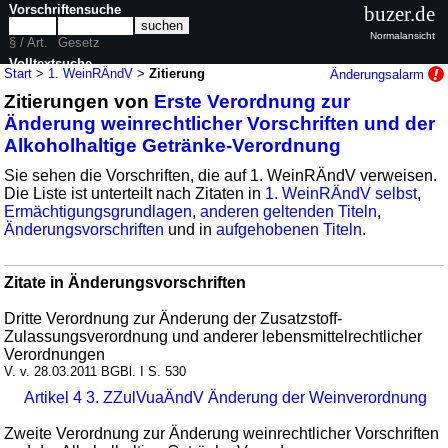
Vorschriftensuche
buzer.de
Normalansicht
§ / Art.
Gesetz
Volltextsuche
Start
>
1. WeinRÄndV
>
Zitierung
Änderungsalarm
Zitierungen von
Erste Verordnung zur
nur in 1. WeinRÄndV
Änderung weinrechtlicher Vorschriften und der
Alkoholhaltige Getränke-Verordnung
Sie sehen die Vorschriften, die auf 1. WeinRÄndV verweisen.
Die Liste ist unterteilt nach Zitaten in
1. WeinRÄndV selbst
,
Ermächtigungsgrundlagen
,
anderen geltenden Titeln
,
Änderungsvorschriften
und in
aufgehobenen Titeln
.
Zitate in Änderungsvorschriften
Dritte Verordnung zur Änderung der Zusatzstoff-
Zulassungsverordnung und anderer lebensmittelrechtlicher
Verordnungen
V. v. 28.03.2011 BGBl. I S. 530
Artikel 4 3. ZZulVuaÄndV Änderung der Weinverordnung
Zweite Verordnung zur Änderung weinrechtlicher Vorschriften