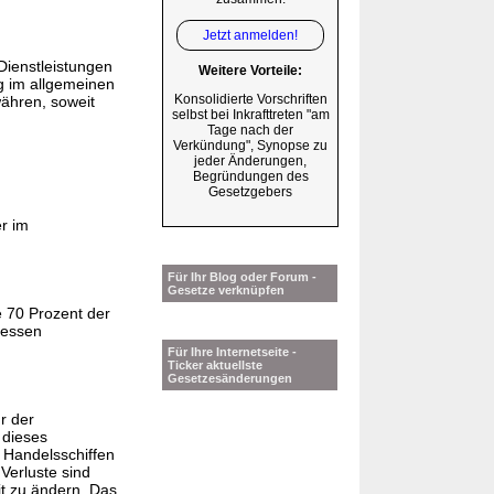
Jetzt anmelden!
Dienstleistungen
Weitere Vorteile:
g im allgemeinen
Konsolidierte Vorschriften
ähren, soweit
selbst bei Inkrafttreten "am
Tage nach der
Verkündung", Synopse zu
jeder Änderungen,
Begründungen des
Gesetzgebers
r im
Für Ihr Blog oder Forum -
Gesetze verknüpfen
e 70 Prozent der
messen
Für Ihre Internetseite -
Ticker aktuellste
Gesetzesänderungen
r der
 dieses
n Handelsschiffen
Verluste sind
it zu ändern. Das