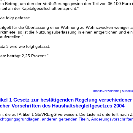
en Betrag, um den der Veräußerungsgewinn den Teil von 36.100 Euro ü
eil an der Kapitalgesellschaft entspricht."
ie folgt gefasst:
 Entgelt für die Überlassung einer Wohnung zu Wohnzwecken weniger a
rktmiete, so ist die Nutzungsüberlassung in einen entgeltlichen und ei
 aufzuteilen."
tz 3 wird wie folgt gefasst:
tz beträgt 2,25 Prozent."
Inhaltsverzeichnis
|
Ausdru
ikel 1 Gesetz zur bestätigenden Regelung verschiedener 
icher Vorschriften des Haushaltsbegleitgesetzes 2004
n, die auf Artikel 1 StuVRErgG verweisen. Die Liste ist unterteilt nach Z
chtigungsgrundlagen
,
anderen geltenden Titeln
,
Änderungsvorschrifte