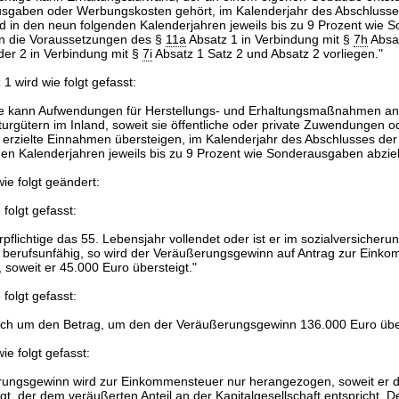
usgaben oder Werbungskosten gehört, im Kalenderjahr des Abschlusse
in den neun folgenden Kalenderjahren jeweils bis zu 9 Prozent wie 
n die Voraussetzungen des §
11a
Absatz 1 in Verbindung mit §
7h
Absat
der 2 in Verbindung mit §
7i
Absatz 1 Satz 2 und Absatz 2 vorliegen."
1 wird wie folgt gefasst:
ige kann Aufwendungen für Herstellungs- und Erhaltungsmaßnahmen a
urgütern im Inland, soweit sie öffentliche oder private Zuwendungen o
n erzielte Einnahmen übersteigen, im Kalenderjahr des Abschlusses 
den Kalenderjahren jeweils bis zu 9 Prozent wie Sonderausgaben abzie
ie folgt geändert:
 folgt gefasst:
pflichtige das 55. Lebensjahr vollendet oder ist er im sozialversicheru
 berufsunfähig, so wird der Veräußerungsgewinn auf Antrag zur Eink
soweit er 45.000 Euro übersteigt."
 folgt gefasst:
ich um den Betrag, um den der Veräußerungsgewinn 136.000 Euro über
ie folgt gefasst:
rungsgewinn wird zur Einkommensteuer nur herangezogen, soweit er d
gt, der dem veräußerten Anteil an der Kapitalgesellschaft entspricht. D