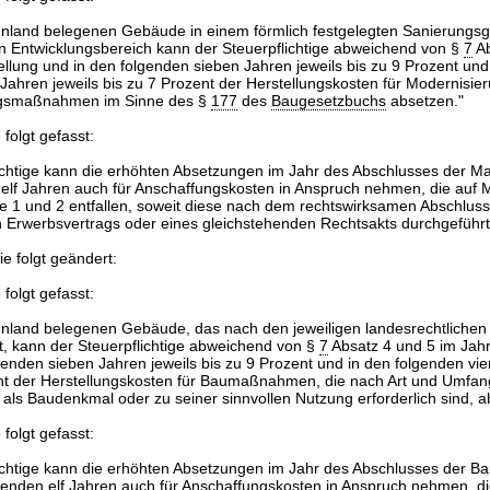
Inland belegenen Gebäude in einem förmlich festgelegten Sanierungsg
n Entwicklungsbereich kann der Steuerpflichtige abweichend von §
7
Ab
ellung und in den folgenden sieben Jahren jeweils bis zu 9 Prozent und
 Jahren jeweils bis zu 7 Prozent der Herstellungskosten für Modernisie
ngsmaßnahmen im Sinne des §
177
des
Baugesetzbuchs
absetzen."
 folgt gefasst:
ichtige kann die erhöhten Absetzungen im Jahr des Abschlusses der 
 elf Jahren auch für Anschaffungskosten in Anspruch nehmen, die au
e 1 und 2 entfallen, soweit diese nach dem rechtswirksamen Abschluss
n Erwerbsvertrags oder eines gleichstehenden Rechtsakts durchgeführt
e folgt geändert:
 folgt gefasst:
Inland belegenen Gebäude, das nach den jeweiligen landesrechtlichen 
, kann der Steuerpflichtige abweichend von §
7
Absatz 4 und 5 im Jahr
genden sieben Jahren jeweils bis zu 9 Prozent und in den folgenden vie
nt der Herstellungskosten für Baumaßnahmen, die nach Art und Umfan
ls Baudenkmal oder zu seiner sinnvollen Nutzung erforderlich sind, a
 folgt gefasst:
lichtige kann die erhöhten Absetzungen im Jahr des Abschlusses der
genden elf Jahren auch für Anschaffungskosten in Anspruch nehmen, di