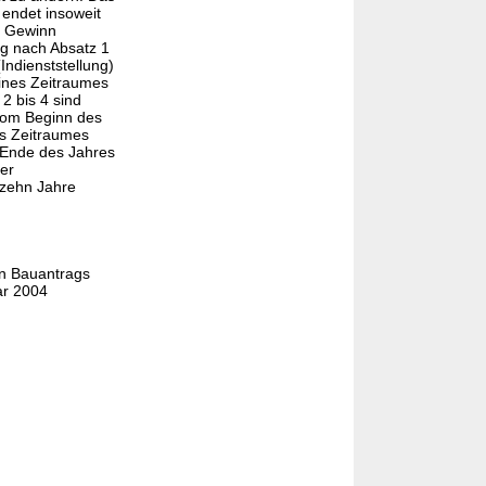
 endet insoweit
er Gewinn
ng nach Absatz 1
Indienststellung)
eines Zeitraumes
2 bis 4 sind
 vom Beginn des
es Zeitraumes
m Ende des Jahres
er
 zehn Jahre
en Bauantrags
ar 2004