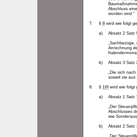
Baumaßnahmen 
Abschluss eine
worden sind."
7.
§
8
wird wie folgt g
a)
Absatz 2 Satz 9
„Sachbezüge, d
Anrechnung der
Kalendermonat 
b)
Absatz 3 Satz 2
„Die sich nach
soweit sie aus
8.
§
10f
wird wie folgt
a)
Absatz 1 Satz 1
„Der Steuerpf
Abschlusses d
wie Sonderaus
b)
Absatz 2 Satz 1
„Der Steuerpfl