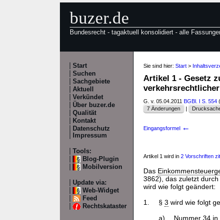
buzer.de
Bundesrecht - tagaktuell konsolidiert - alle Fassunge
Start
Sie sind hier:
Start
>
Inhaltsver
Suchen
Artikel 1 - Gesetz 
Sachgebiete
verkehrsrechtliche
Aktuell
Verkündet
G. v. 05.04.2011
BGBl. I S. 554
Über buzer.de
7 Änderungen
|
Drucksache
Qualität
Kontakt
←
Datenschutz
Eingangsformel
Impressum
Tools:
Artikel 1 wird in
2 Vorschriften zit
Blog-Plugin
Mobilversion
Das
Einkommensteuerg
3862), das zuletzt durch 
Update via:
wird wie folgt geändert:
Web-Widget
Feed
1.
§
3
wird wie folgt g
Rechtskataster
a)
Nummer 34 in 