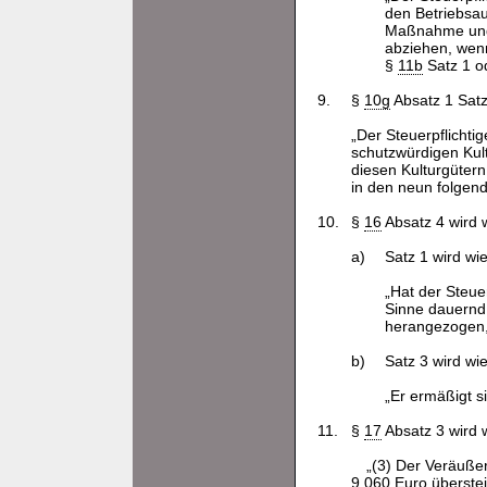
den Betriebsa
Maßnahme und 
abziehen, wen
§
11b
Satz 1 o
9.
§
10g
Absatz 1 Satz 
„Der Steuerpflicht
schutzwürdigen Kult
diesen Kulturgüter
in den neun folgen
10.
§
16
Absatz 4 wird w
a)
Satz 1 wird wie
„Hat der Steuer
Sinne dauernd
herangezogen, 
b)
Satz 3 wird wie
„Er ermäßigt s
11.
§
17
Absatz 3 wird w
„(3) Der Veräuße
9.060 Euro überstei