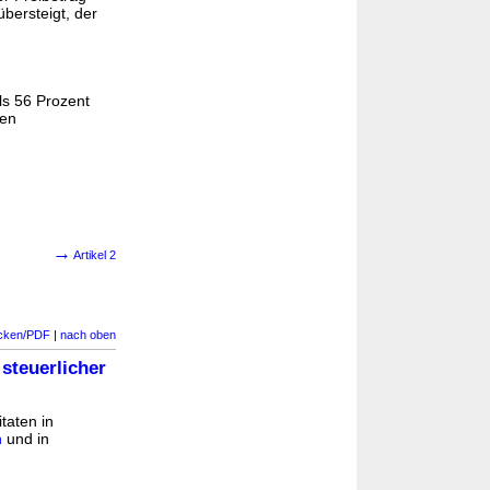
bersteigt, der
ls 56 Prozent
nen
→
Artikel 2
cken/PDF
|
nach oben
steuerlicher
itaten in
n
und in