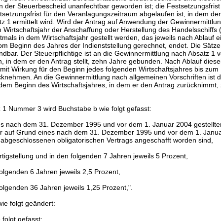
n der Steuerbescheid unanfechtbar geworden ist; die Festsetzungsfrist
stsetzungsfrist für den Veranlagungszeitraum abgelaufen ist, in dem d
z 1 ermittelt wird. Wird der Antrag auf Anwendung der Gewinnermittlu
m Wirtschaftsjahr der Anschaffung oder Herstellung des Handelsschiffs (
rstmals in dem Wirtschaftsjahr gestellt werden, das jeweils nach Ablauf 
m Beginn des Jahres der Indienststellung gerechnet, endet. Die Sätze 
ndbar. Der Steuerpflichtige ist an die Gewinnermittlung nach Absatz 1
n, in dem er den Antrag stellt, zehn Jahre gebunden. Nach Ablauf dies
 mit Wirkung für den Beginn jedes folgenden Wirtschaftsjahres bis zu
cknehmen. An die Gewinnermittlung nach allgemeinen Vorschriften ist d
 dem Beginn des Wirtschaftsjahres, in dem er den Antrag zurücknimmt,
 1 Nummer 3 wird Buchstabe b wie folgt gefasst:
es nach dem 31. Dezember 1995 und vor dem 1. Januar 2004 gestellt
der auf Grund eines nach dem 31. Dezember 1995 und vor dem 1. Janu
abgeschlossenen obligatorischen Vertrags angeschafft worden sind,
rtigstellung und in den folgenden 7 Jahren jeweils 5 Prozent,
folgenden 6 Jahren jeweils 2,5 Prozent,
folgenden 36 Jahren jeweils 1,25 Prozent,".
ie folgt geändert:
 folgt gefasst: