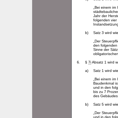
„Bei einem im 
städtebauliche
Jahr der Herst
folgenden vier
Instandsetzu
b)
Satz 3 wird wie
„Der Steuerpfl
den folgenden
Sinne der Sätz
obligatorische
6.
§
7i
Absatz 1 wird wi
a)
Satz 1 wird wie
„Bei einem im 
Baudenkmal ist
und in den fol
bis zu 7 Proze
des Gebäudes a
b)
Satz 5 wird wie
„Der Steuerpf
und in den fol