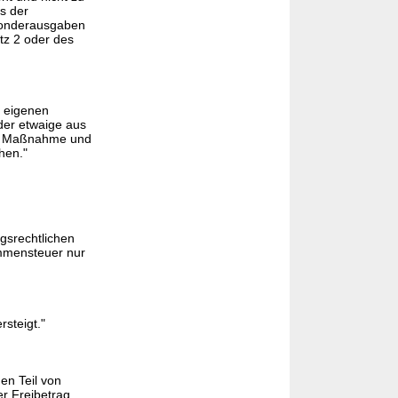
s der
Sonderausgaben
z 2 oder des
n eigenen
der etwaige aus
der Maßnahme und
hen."
ngsrechtlichen
ommensteuer nur
steigt."
en Teil von
er Freibetrag