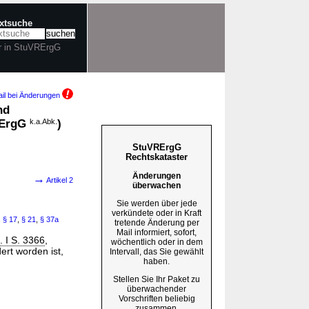
extsuche
r in StuVRErgG
il bei Änderungen
nd
VRErgG
k.a.Abk.
)
StuVRErgG
Rechtskataster
Änderungen
→
Artikel 2
überwachen
Sie werden über jede
verkündete oder in Kraft
,
§ 17
,
§ 21
,
§ 37a
tretende Änderung per
Mail informiert, sofort,
 I S. 3366
,
wöchentlich oder in dem
ert worden ist,
Intervall, das Sie gewählt
haben.
Stellen Sie Ihr Paket zu
überwachender
Vorschriften beliebig
zusammen.