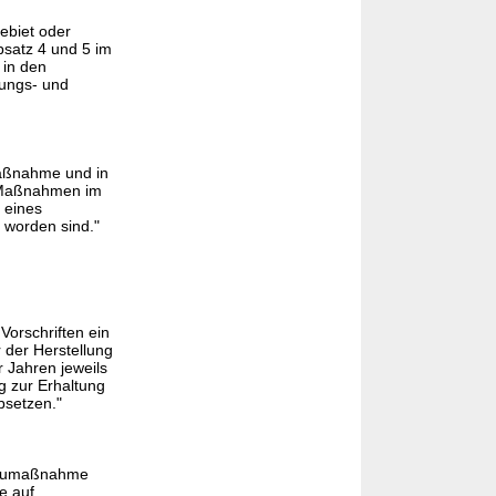
ebiet oder
satz 4 und 5 im
 in den
rungs- und
Maßnahme und in
f Maßnahmen im
 eines
 worden sind."
Vorschriften ein
 der Herstellung
r Jahren jeweils
g zur Erhaltung
bsetzen."
 Baumaßnahme
e auf