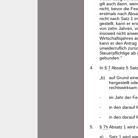
gilt auch dann, wen
nicht, bevor die Fe
erstmals nach Absat
nicht nach Satz 1 i
gestellt, kann er e
von zehn Jahren, vo
insoweit nicht anwe
Wirtschaftsjahres a
kann er den Antrag
unwiderruflich zurü
Steuerpflichtige ab
gebunden."
4.
In §
7
Absatz 5 Satz
„b)
auf Grund ein
hergestellt o
rechtswirksam 
-
im Jahr der Fe
-
in den darauf 
-
in den darauf 
5.
§
7h
Absatz 1 wird w
a)
Satz 1 wird wie