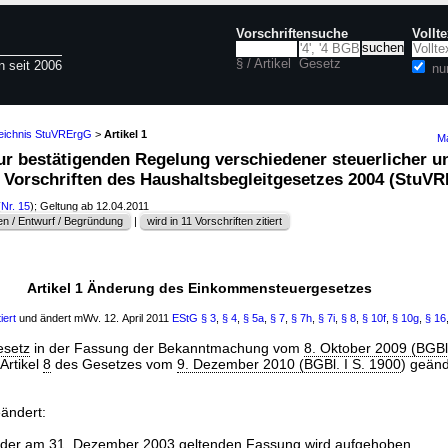
Vorschriftensuche
Vollt
§ / Artikel
Gesetz
n seit 2006
nu
zeichnis StuVRErgG
>
Artikel 1
Ma
zur bestätigenden Regelung verschiedener steuerlicher u
r Vorschriften des Haushaltsbegleitgesetzes 2004 (Stu
(
Nr. 15
); Geltung ab 12.04.2011
n / Entwurf / Begründung
|
wird in 11 Vorschriften zitiert
Artikel 1 Änderung des Einkommensteuergesetzes
iert
und ändert mWv. 12. April 2011
EStG
§ 3
,
§ 4
,
§ 5a
,
§ 7
,
§ 7h
,
§ 7i
,
§ 8
,
§ 10f
,
§ 10g
,
§ 16
esetz
in der Fassung der Bekanntmachung vom
8. Oktober 2009 (BGBl.
Artikel
8
des Gesetzes vom
9. Dezember 2010 (BGBl. I S. 1900
) geänd
eändert:
der am 31. Dezember 2003 geltenden Fassung wird aufgehoben.