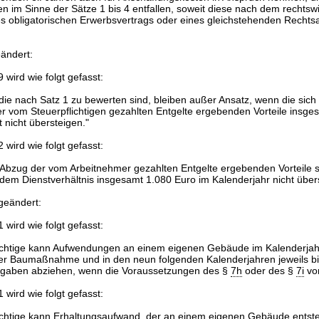
im Sinne der Sätze 1 bis 4 entfallen, soweit diese nach dem rechts
s obligatorischen Erwerbsvertrags oder eines gleichstehenden Rechtsa
eändert:
 wird wie folgt gefasst:
ie nach Satz 1 zu bewerten sind, bleiben außer Ansatz, wenn die sich
 vom Steuerpflichtigen gezahlten Entgelte ergebenden Vorteile insge
nicht übersteigen."
 wird wie folgt gefasst:
 Abzug der vom Arbeitnehmer gezahlten Entgelte ergebenden Vorteile si
 dem Dienstverhältnis insgesamt 1.080 Euro im Kalenderjahr nicht über
 geändert:
 wird wie folgt gefasst:
lichtige kann Aufwendungen an einem eigenen Gebäude im Kalenderjah
er Baumaßnahme und in den neun folgenden Kalenderjahren jeweils bi
gaben abziehen, wenn die Voraussetzungen des §
7h
oder des §
7i
vor
 wird wie folgt gefasst:
ichtige kann Erhaltungsaufwand, der an einem eigenen Gebäude entste