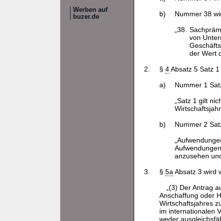
Werben auf
b)
Nummer 38 wird
buzer.de
„38.
Sachprämi
von Unter
Geschäfts
der Wert 
2.
§
4
Absatz 5 Satz 1 
a)
Nummer 1 Satz 
„Satz 1 gilt n
Wirtschaftsjah
b)
Nummer 2 Satz 
„Aufwendungen 
Aufwendungen 
anzusehen und
3.
§
5a
Absatz 3 wird w
„(3) Der Antrag a
Anschaffung oder He
Wirtschaftsjahres z
im internationalen 
weder ausgleichsfä