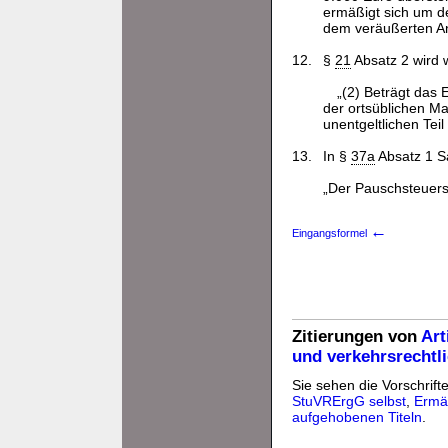
ermäßigt sich um d
dem veräußerten Ant
12.
§
21
Absatz 2 wird w
„(2) Beträgt das
der ortsüblichen Ma
unentgeltlichen Teil
13.
In §
37a
Absatz 1 Sa
„Der Pauschsteuersa
←
Eingangsformel
Zitierungen von
Art
und verkehrsrechtl
Sie sehen die Vorschrifte
StuVRErgG selbst
,
Ermä
aufgehobenen Titeln
.