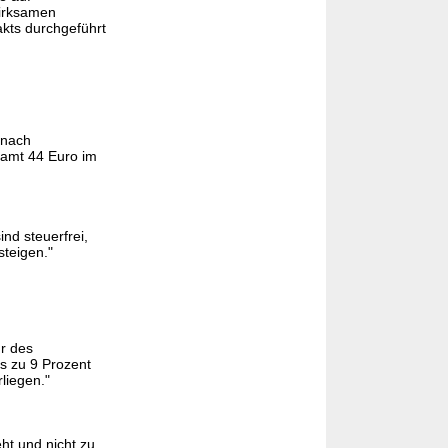
wirksamen
kts durchgeführt
 nach
samt 44 Euro im
nd steuerfrei,
steigen."
r des
s zu 9 Prozent
liegen."
ht und nicht zu