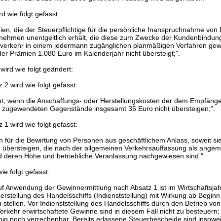
 wie folgt gefasst:
en, die der Steuerpflichtige für die persönliche Inanspruchnahme von 
nehmen unentgeltlich erhält, die diese zum Zwecke der Kundenbindun
verkehr in einem jedermann zugänglichen planmäßigen Verfahren gew
der Prämien 1.080 Euro im Kalenderjahr nicht übersteigt;".
wird wie folgt geändert:
2 wird wie folgt gefasst:
icht, wenn die Anschaffungs- oder Herstellungskosten der dem Empfänge
r zugewendeten Gegenstände insgesamt 35 Euro nicht übersteigen;".
1 wird wie folgt gefasst:
für die Bewirtung von Personen aus geschäftlichem Anlass, soweit si
übersteigen, die nach der allgemeinen Verkehrsauffassung als ange
 deren Höhe und betriebliche Veranlassung nachgewiesen sind."
ie folgt gefasst:
uf Anwendung der Gewinnermittlung nach Absatz 1 ist im Wirtschaftsjah
rstellung des Handelsschiffs (Indienststellung) mit Wirkung ab Beginn
u stellen. Vor Indienststellung des Handelsschiffs durch den Betrieb vo
Verkehr erwirtschaftete Gewinne sind in diesem Fall nicht zu besteuern; 
hig noch verrechenbar. Bereits erlassene Steuerbescheide sind insowe