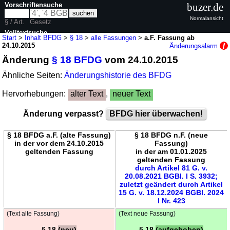
Vorschriftensuche
buzer.de
Normalansicht
§ / Art.
Gesetz
Volltextsuche
Start
>
Inhalt BFDG
>
§ 18
>
alle Fassungen
>
a.F. Fassung ab
24.10.2015
Änderungsalarm
nur in BFDG
Änderung
§ 18 BFDG
vom 24.10.2015
Ähnliche Seiten:
Änderungshistorie des BFDG
Hervorhebungen:
alter Text
,
neuer Text
Änderung verpasst?
BFDG hier überwachen!
§ 18 BFDG a.F. (alte Fassung)
§ 18 BFDG n.F. (neue
in der vor dem 24.10.2015
Fassung)
geltenden Fassung
in der am 01.01.2025
geltenden Fassung
durch Artikel 81 G. v.
20.08.2021 BGBl. I S. 3932;
zuletzt geändert durch Artikel
15 G. v. 18.12.2024 BGBl. 2024
I Nr. 423
(Text alte Fassung)
(Text neue Fassung)
§ 18
(neu)
§ 18
(aufgehoben)