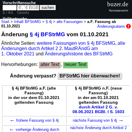
Vorschriftensuche
buzer.de
Normalansicht
§ / Art.
Gesetz
Volltextsuche
Start
>
Inhalt BFStrMG
>
§ 4j
>
alle Fassungen
>
a.F. Fassung ab
01.10.2021
Änderungsalarm
nur in BFStrMG
Änderung
§ 4j BFStrMG
vom 01.10.2021
Ähnliche Seiten:
weitere Fassungen von § 4j BFStrMG
,
alle
Änderungen durch Artikel 2 2. MautRÄndG am
1. Oktober 2021
und
Änderungshistorie des BFStrMG
Hervorhebungen:
alter Text
,
neuer Text
Änderung verpasst?
BFStrMG hier überwachen!
§ 4j BFStrMG a.F. (alte
§ 4j BFStrMG n.F. (neue
Fassung)
Fassung)
in der vor dem 01.10.2021
in der am 01.10.2021
geltenden Fassung
geltenden Fassung
durch Artikel 2 G. v.
08.06.2021 BGBl. I S. 1603
←
→
frühere Fassung von § 4j
nächste Fassung von § 4j
←
nächste Änderung durch Artikel 2
vorherige Änderung durch