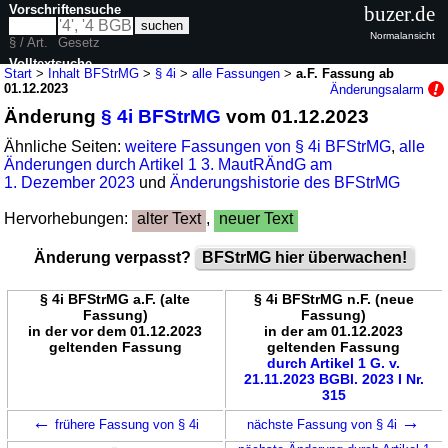
Vorschriftensuche
buzer.de
Normalansicht
§ / Art.
Gesetz
Volltextsuche
Start
>
Inhalt BFStrMG
>
§ 4i
>
alle Fassungen
>
a.F. Fassung ab
01.12.2023
Änderungsalarm
nur in BFStrMG
Änderung
§ 4i BFStrMG
vom 01.12.2023
Ähnliche Seiten:
weitere Fassungen von § 4i BFStrMG
,
alle
Änderungen durch Artikel 1 3. MautRÄndG am
1. Dezember 2023
und
Änderungshistorie des BFStrMG
Hervorhebungen:
alter Text
,
neuer Text
Änderung verpasst?
BFStrMG hier überwachen!
§ 4i BFStrMG a.F. (alte
§ 4i BFStrMG n.F. (neue
Fassung)
Fassung)
in der vor dem 01.12.2023
in der am 01.12.2023
geltenden Fassung
geltenden Fassung
durch Artikel 1 G. v.
21.11.2023 BGBl. 2023 I Nr.
315
←
→
frühere Fassung von § 4i
nächste Fassung von § 4i