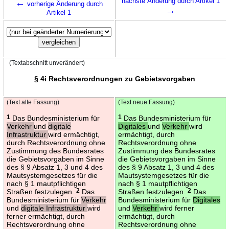
←
nächste Änderung durch Artikel 1
vorherige Änderung durch
→
Artikel 1
(Textabschnitt unverändert)
§ 4i Rechtsverordnungen zu Gebietsvorgaben
(Text alte Fassung)
(Text neue Fassung)
1
Das Bundesministerium für
1
Das Bundesministerium für
Verkehr
und
digitale
Digitales
und
Verkehr
wird
Infrastruktur
wird ermächtigt,
ermächtigt, durch
durch Rechtsverordnung ohne
Rechtsverordnung ohne
Zustimmung des Bundesrates
Zustimmung des Bundesrates
die Gebietsvorgaben im Sinne
die Gebietsvorgaben im Sinne
des § 9 Absatz 1, 3 und 4 des
des § 9 Absatz 1, 3 und 4 des
Mautsystemgesetzes für die
Mautsystemgesetzes für die
nach § 1 mautpflichtigen
nach § 1 mautpflichtigen
Straßen festzulegen.
2
Das
Straßen festzulegen.
2
Das
Bundesministerium für
Verkehr
Bundesministerium für
Digitales
und
digitale Infrastruktur
wird
und
Verkehr
wird ferner
ferner ermächtigt, durch
ermächtigt, durch
Rechtsverordnung ohne
Rechtsverordnung ohne