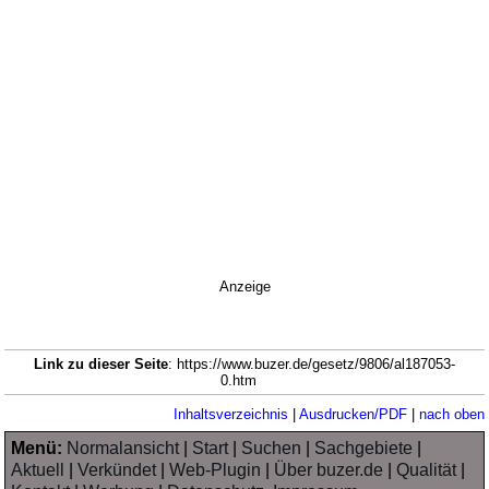
Anzeige
Link zu dieser Seite
: https://www.buzer.de/gesetz/9806/al187053-
0.htm
Inhaltsverzeichnis
|
Ausdrucken/PDF
|
nach oben
Menü:
Normalansicht
|
Start
|
Suchen
|
Sachgebiete
|
Aktuell
|
Verkündet
|
Web-Plugin
|
Über buzer.de
|
Qualität
|