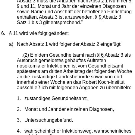
Absatz 3 muss die Angaben nach Absatz 1 Nummer 5,
9 und 11, Monat und Jahr der einzelnen Diagnosen
sowie Name und Anschrift der betroffenen Einrichtung
enthalten. Absatz 3 ist anzuwenden. §
9
Absatz 3
Satz 1 bis 3 gilt entsprechend."
6.
§
11
wird wie folgt geändert:
a)
Nach Absatz 1 wird folgender Absatz 2 eingefügt:
„(2) Ein dem Gesundheitsamt nach §
6
Absatz 3 als
Ausbruch gemeldetes gehäuftes Auftreten
nosokomialer Infektionen ist vom Gesundheitsamt
spätestens am dritten Arbeitstag der folgenden Woche
an die zuständige Landesbehörde sowie von dort
innerhalb einer Woche an das Robert Koch-Institut
ausschließlich mit folgenden Angaben zu übermitteln:
1.
zuständiges Gesundheitsamt,
2.
Monat und Jahr der einzelnen Diagnosen,
3.
Untersuchungsbefund,
4.
wahrscheinlicher Infektionsweg, wahrscheinliches