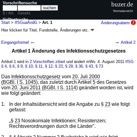
Vorschriftensuche
buzer.de
Normalansicht
§ / Art.
Gesetz
Volltextsuche
Start
>
IfSGuaÄndG
>
Art. 1
Änderungsalarm
Hier klicken für
Titel, Fundstelle, Änderungen
etc.
nur in IfSGuaÄndG
Artikel 1 - Gesetz zur Änderung des
←
→
Eingangsformel
Artikel 2
Infektionsschutzgesetzes und weiterer Gesetze
Artikel 1 Änderung des Infektionsschutzgesetzes
(IfSGuaÄndG
k.a.Abk.
)
G. v. 28.07.2011
BGBl. I S. 1622
(
Nr. 41
); zuletzt geändert durch
Artikel 7
Artikel 1 wird in
2 Vorschriften zitiert
und ändert mWv. 4. August 2011
IfSG
G. v. 10.12.2015
BGBl. I S. 2229
§ 4
,
§ 6
,
§ 9
,
§ 10
,
§ 11
,
§ 12
,
§ 23
,
§ 29
,
§ 36
,
§ 43
,
§ 73
Geltung ab 04.08.2011, abweichend siehe
Artikel 7
8 Änderungen
|
Drucksachen / Entwurf / Begründung
|
Das
Infektionsschutzgesetz
vom
20. Juli 2000
(BGBl. I S. 1045
), das zuletzt durch Artikel
5
des Gesetzes
wird in 8 Vorschriften zitiert
vom
20. Juni 2011 (BGBl. I S. 1114
) geändert worden ist, wird
wie folgt geändert:
1.
In der Inhaltsübersicht wird die Angabe zu §
23
wie folgt
gefasst:
„§
23
Nosokomiale Infektionen; Resistenzen;
Rechtsverordnungen durch die Länder".