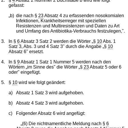
2.
§
4
Absatz 2 Nummer 2 Buchstabe b wird wie folgt
gefasst:
„b)
die nach §
23
Absatz 4 zu erfassenden nosokomialen
Infektionen, Krankheitserreger mit speziellen
Resistenzen und Multiresistenzen und Daten zu Art
und Umfang des Antibiotika-Verbrauchs festzulegen,".
3.
In §
6
Absatz 3 Satz 2 werden die Wörter „§
10
Abs. 1
Satz 3, Abs. 3 und 4 Satz 3" durch die Angabe „§
10
Absatz 6" ersetzt.
4.
In §
9
Absatz 1 Satz 1 Nummer 5 werden nach den
Wörtern „im Sinne des" die Wörter „§
23
Absatz 5 oder 6
oder" eingefügt.
5.
§
10
wird wie folgt geändert:
a)
Absatz 1 Satz 3 wird aufgehoben.
b)
Absatz 4 Satz 3 wird aufgehoben.
c)
Folgender Absatz 6 wird angefügt:
„(6) Die nichtnamentliche Meldung nach §
6