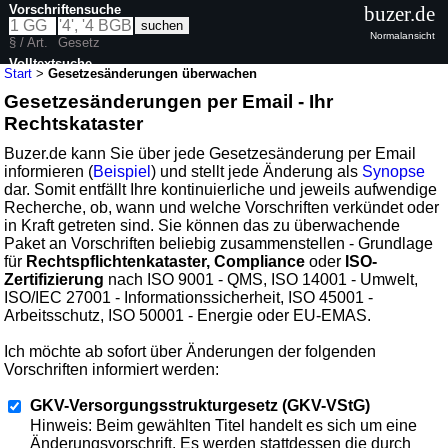
Vorschriftensuche
buzer.de
Normalansicht
§ / Art.
Gesetz
Volltextsuche
Start
>
Gesetzesänderungen überwachen
Gesetzesänderungen per Email - Ihr
Rechtskataster
Buzer.de kann Sie über jede Gesetzesänderung per Email
informieren (
Beispiel
) und stellt jede Änderung als
Synopse
dar. Somit entfällt Ihre kontinuierliche und jeweils aufwendige
Recherche, ob, wann und welche Vorschriften verkündet oder
in Kraft getreten sind. Sie können das zu überwachende
Paket an Vorschriften beliebig zusammenstellen - Grundlage
für
Rechtspflichtenkataster, Compliance
oder
ISO-
Zertifizierung
nach ISO 9001 - QMS, ISO 14001 - Umwelt,
ISO/IEC 27001 - Informationssicherheit, ISO 45001 -
Arbeitsschutz, ISO 50001 - Energie oder EU-EMAS.
Ich möchte ab sofort über Änderungen der folgenden
Vorschriften informiert werden:
GKV-Versorgungsstrukturgesetz (GKV-VStG)
Hinweis: Beim gewählten Titel handelt es sich um eine
Änderungsvorschrift. Es werden stattdessen die durch