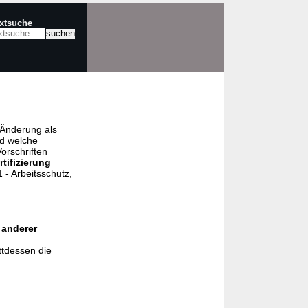
extsuche
e Änderung als
nd welche
orschriften
rtifizierung
- Arbeitsschutz,
 anderer
ttdessen die