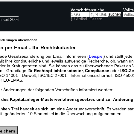
Vorschriftensuche
Vollt
§ / Artikel
Gesetz
n seit 2006
änderungen überwachen
 per Email - Ihr Rechtskataster
jede Gesetzesänderung per Email informieren (
Beispiel
) und stellt jed
ällt Ihre kontinuierliche und jeweils aufwendige Recherche, ob, wann u
der in Kraft getreten sind. Sie können das zu überwachende Paket an V
n - Grundlage für
Rechtspflichtenkataster, Compliance
oder
ISO-Ze
O 14001 - Umwelt, ISO/IEC 27001 - Informationssicherheit, ISO 45001 
er EU-EMAS.
er Änderungen der folgenden Vorschriften informiert werden:
 des Kapitalanleger-Musterverfahrensgesetzes und zur Änderung
lten Titel handelt es sich um eine Änderungsvorschrift. Es werden sta
rift geänderten 10 Stammtitel in die Überwachung aufgenommen.