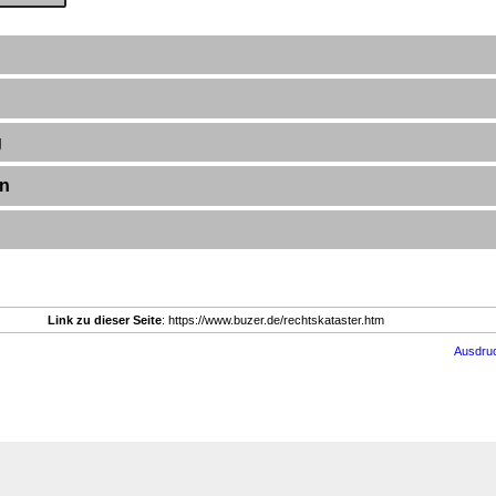
g
en
Link zu dieser Seite
: https://www.buzer.de/rechtskataster.htm
Ausdru