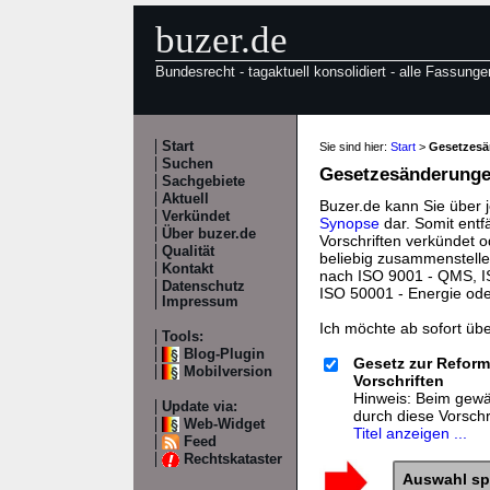
buzer.de
Bundesrecht - tagaktuell konsolidiert - alle Fassunge
Start
Sie sind hier:
Start
>
Gesetzes
Suchen
Gesetzesänderungen
Sachgebiete
Aktuell
Buzer.de kann Sie über 
Verkündet
Synopse
dar. Somit entf
Über buzer.de
Vorschriften verkündet o
Qualität
beliebig zusammenstelle
Kontakt
nach ISO 9001 - QMS, IS
Datenschutz
ISO 50001 - Energie od
Impressum
Ich möchte ab sofort üb
Tools:
Blog-Plugin
Gesetz zur Reform
Mobilversion
Vorschriften
Hinweis: Beim gewäh
Update via:
durch diese Vorsch
Web-Widget
Titel anzeigen ...
Feed
Rechtskataster