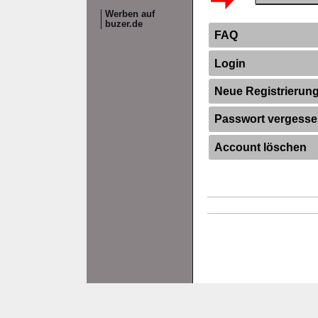
Werben auf
buzer.de
FAQ
Login
Neue Registrierun
Passwort vergess
Account löschen