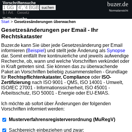
Vorschriftensuche
buzer.de
Normalansicht
§ / Art.
Gesetz
Volltextsuche
Start
>
Gesetzesänderungen überwachen
Gesetzesänderungen per Email - Ihr
Rechtskataster
Buzer.de kann Sie über jede Gesetzesänderung per Email
informieren (
Beispiel
) und stellt jede Änderung als
Synopse
dar. Somit entfällt Ihre kontinuierliche und jeweils aufwendige
Recherche, ob, wann und welche Vorschriften verkündet oder
in Kraft getreten sind. Sie können das zu überwachende
Paket an Vorschriften beliebig zusammenstellen - Grundlage
für
Rechtspflichtenkataster, Compliance
oder
ISO-
Zertifizierung
nach ISO 9001 - QMS, ISO 14001 - Umwelt,
ISO/IEC 27001 - Informationssicherheit, ISO 45001 -
Arbeitsschutz, ISO 50001 - Energie oder EU-EMAS.
Ich möchte ab sofort über Änderungen der folgenden
Vorschriften informiert werden:
Musterverfahrensregisterverordnung (MuRegV)
Sachbereich einbeziehen und zwar: