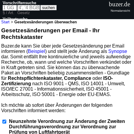
Vorschriftensuche
buzer.de
Normalansicht
§ / Art.
Gesetz
Volltextsuche
Start
>
Gesetzesänderungen überwachen
Gesetzesänderungen per Email - Ihr
Rechtskataster
Buzer.de kann Sie über jede Gesetzesänderung per Email
informieren (
Beispiel
) und stellt jede Änderung als
Synopse
dar. Somit entfällt Ihre kontinuierliche und jeweils aufwendige
Recherche, ob, wann und welche Vorschriften verkündet oder
in Kraft getreten sind. Sie können das zu überwachende
Paket an Vorschriften beliebig zusammenstellen - Grundlage
für
Rechtspflichtenkataster, Compliance
oder
ISO-
Zertifizierung
nach ISO 9001 - QMS, ISO 14001 - Umwelt,
ISO/IEC 27001 - Informationssicherheit, ISO 45001 -
Arbeitsschutz, ISO 50001 - Energie oder EU-EMAS.
Ich möchte ab sofort über Änderungen der folgenden
Vorschriften informiert werden:
Neunzehnte Verordnung zur Änderung der Zweiten
Durchführungsverordnung zur Verordnung zur
Prüfung von Luftfahrtgerät