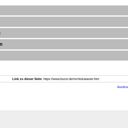
g
en
Link zu dieser Seite
: https://www.buzer.de/rechtskataster.htm
Ausdru