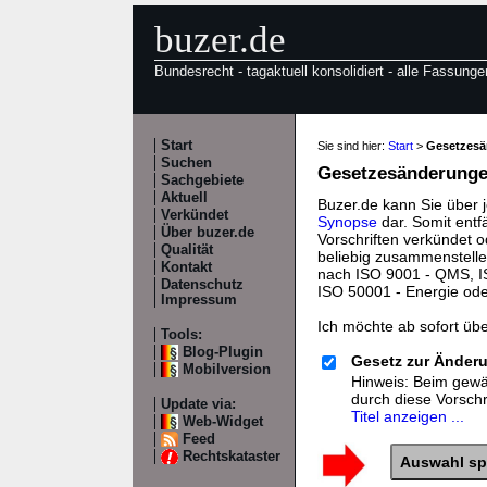
buzer.de
Bundesrecht - tagaktuell konsolidiert - alle Fassunge
Start
Sie sind hier:
Start
>
Gesetzes
Suchen
Gesetzesänderungen
Sachgebiete
Aktuell
Buzer.de kann Sie über 
Verkündet
Synopse
dar. Somit entf
Über buzer.de
Vorschriften verkündet o
Qualität
beliebig zusammenstelle
Kontakt
nach ISO 9001 - QMS, IS
Datenschutz
ISO 50001 - Energie od
Impressum
Ich möchte ab sofort üb
Tools:
Blog-Plugin
Gesetz zur Änderu
Mobilversion
Hinweis: Beim gewäh
durch diese Vorsch
Update via:
Titel anzeigen ...
Web-Widget
Feed
Rechtskataster