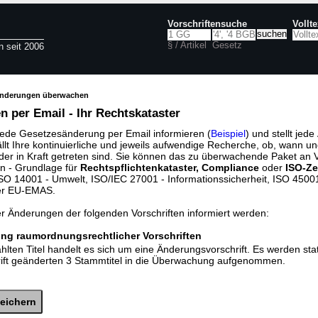
Vorschriftensuche
Vollt
§ / Artikel
Gesetz
n seit 2006
änderungen überwachen
 per Email - Ihr Rechtskataster
jede Gesetzesänderung per Email informieren (
Beispiel
) und stellt jed
ällt Ihre kontinuierliche und jeweils aufwendige Recherche, ob, wann u
der in Kraft getreten sind. Sie können das zu überwachende Paket an V
n - Grundlage für
Rechtspflichtenkataster, Compliance
oder
ISO-Ze
O 14001 - Umwelt, ISO/IEC 27001 - Informationssicherheit, ISO 45001 
er EU-EMAS.
er Änderungen der folgenden Vorschriften informiert werden:
ng raumordnungsrechtlicher Vorschriften
lten Titel handelt es sich um eine Änderungsvorschrift. Es werden sta
rift geänderten 3 Stammtitel in die Überwachung aufgenommen.