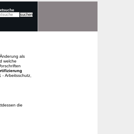
extsuche
e Änderung als
nd welche
orschriften
rtifizierung
- Arbeitsschutz,
ttdessen die