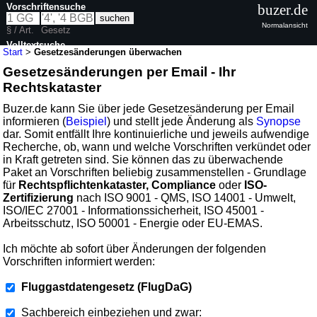
Vorschriftensuche
buzer.de
Normalansicht
§ / Art.
Gesetz
Volltextsuche
Start
>
Gesetzesänderungen überwachen
Gesetzesänderungen per Email - Ihr
Rechtskataster
Buzer.de kann Sie über jede Gesetzesänderung per Email
informieren (
Beispiel
) und stellt jede Änderung als
Synopse
dar. Somit entfällt Ihre kontinuierliche und jeweils aufwendige
Recherche, ob, wann und welche Vorschriften verkündet oder
in Kraft getreten sind. Sie können das zu überwachende
Paket an Vorschriften beliebig zusammenstellen - Grundlage
für
Rechtspflichtenkataster, Compliance
oder
ISO-
Zertifizierung
nach ISO 9001 - QMS, ISO 14001 - Umwelt,
ISO/IEC 27001 - Informationssicherheit, ISO 45001 -
Arbeitsschutz, ISO 50001 - Energie oder EU-EMAS.
Ich möchte ab sofort über Änderungen der folgenden
Vorschriften informiert werden:
Fluggastdatengesetz (FlugDaG)
Sachbereich einbeziehen und zwar: