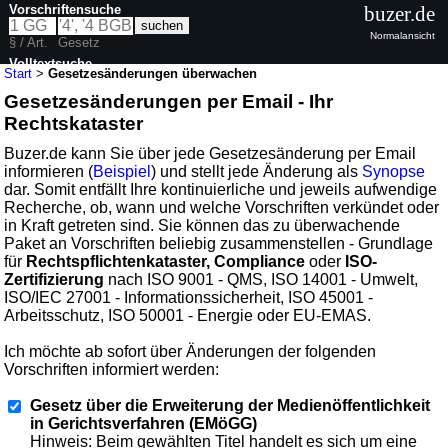
Vorschriftensuche
buzer.de
Normalansicht
§ / Art.
Gesetz
Volltextsuche
Start
>
Gesetzesänderungen überwachen
Gesetzesänderungen per Email - Ihr
Rechtskataster
Buzer.de kann Sie über jede Gesetzesänderung per Email
informieren (
Beispiel
) und stellt jede Änderung als
Synopse
dar. Somit entfällt Ihre kontinuierliche und jeweils aufwendige
Recherche, ob, wann und welche Vorschriften verkündet oder
in Kraft getreten sind. Sie können das zu überwachende
Paket an Vorschriften beliebig zusammenstellen - Grundlage
für
Rechtspflichtenkataster, Compliance
oder
ISO-
Zertifizierung
nach ISO 9001 - QMS, ISO 14001 - Umwelt,
ISO/IEC 27001 - Informationssicherheit, ISO 45001 -
Arbeitsschutz, ISO 50001 - Energie oder EU-EMAS.
Ich möchte ab sofort über Änderungen der folgenden
Vorschriften informiert werden:
Gesetz über die Erweiterung der Medienöffentlichkeit
in Gerichtsverfahren (EMöGG)
Hinweis: Beim gewählten Titel handelt es sich um eine