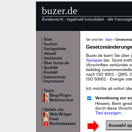
buzer.de
Bundesrecht - tagaktuell konsolidiert - alle Fassunge
Start
Sie sind hier:
Start
>
Gesetzes
Suchen
Gesetzesänderungen
Sachgebiete
Aktuell
Buzer.de kann Sie über 
Verkündet
Synopse
dar. Somit entf
Über buzer.de
Vorschriften verkündet o
Qualität
beliebig zusammenstelle
Kontakt
nach ISO 9001 - QMS, IS
Datenschutz
ISO 50001 - Energie od
Impressum
Ich möchte ab sofort üb
Tools:
Blog-Plugin
Verordnung zur sc
Mobilversion
Hinweis: Beim gewäh
durch diese Vorsch
Update via:
Titel anzeigen ...
Web-Widget
Feed
Rechtskataster