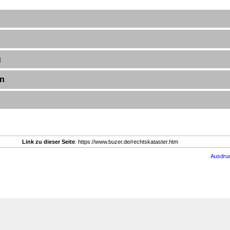
g
en
Link zu dieser Seite
: https://www.buzer.de/rechtskataster.htm
Ausdru