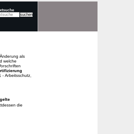
extsuche
e Änderung als
nd welche
orschriften
rtifizierung
- Arbeitsschutz,
gelte
ttdessen die