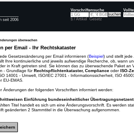
Vorschriftensuche
Vollt
§ / Artikel
Gesetz
n seit 2006
änderungen überwachen
 per Email - Ihr Rechtskataster
jede Gesetzesänderung per Email informieren (
Beispiel
) und stellt jed
ällt Ihre kontinuierliche und jeweils aufwendige Recherche, ob, wann u
der in Kraft getreten sind. Sie können das zu überwachende Paket an V
n - Grundlage für
Rechtspflichtenkataster, Compliance
oder
ISO-Ze
O 14001 - Umwelt, ISO/IEC 27001 - Informationssicherheit, ISO 45001 
er EU-EMAS.
er Änderungen der folgenden Vorschriften informiert werden:
hrittweisen Einführung bundeseinheitlicher Übertragungsnetzent
lten Titel handelt es sich um eine Änderungsvorschrift. Es werden sta
rift geänderten 2 Stammtitel in die Überwachung aufgenommen.