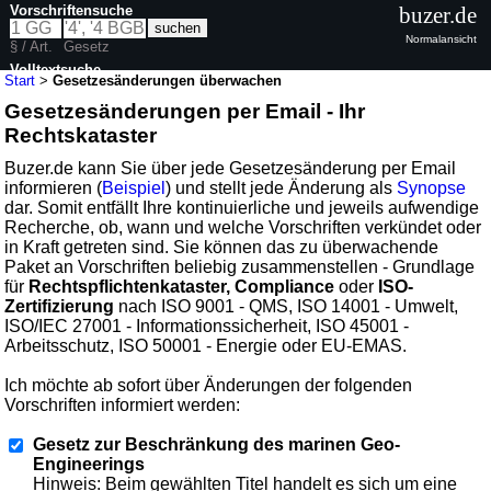
Vorschriftensuche
buzer.de
Normalansicht
§ / Art.
Gesetz
Volltextsuche
Start
>
Gesetzesänderungen überwachen
Gesetzesänderungen per Email - Ihr
Rechtskataster
Buzer.de kann Sie über jede Gesetzesänderung per Email
informieren (
Beispiel
) und stellt jede Änderung als
Synopse
dar. Somit entfällt Ihre kontinuierliche und jeweils aufwendige
Recherche, ob, wann und welche Vorschriften verkündet oder
in Kraft getreten sind. Sie können das zu überwachende
Paket an Vorschriften beliebig zusammenstellen - Grundlage
für
Rechtspflichtenkataster, Compliance
oder
ISO-
Zertifizierung
nach ISO 9001 - QMS, ISO 14001 - Umwelt,
ISO/IEC 27001 - Informationssicherheit, ISO 45001 -
Arbeitsschutz, ISO 50001 - Energie oder EU-EMAS.
Ich möchte ab sofort über Änderungen der folgenden
Vorschriften informiert werden:
Gesetz zur Beschränkung des marinen Geo-
Engineerings
Hinweis: Beim gewählten Titel handelt es sich um eine