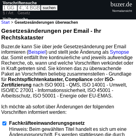
Vorschriftensuche
buzer.de
Normalansicht
§ / Art.
Gesetz
Volltextsuche
Start
>
Gesetzesänderungen überwachen
Gesetzesänderungen per Email - Ihr
Rechtskataster
Buzer.de kann Sie über jede Gesetzesänderung per Email
informieren (
Beispiel
) und stellt jede Änderung als
Synopse
dar. Somit entfällt Ihre kontinuierliche und jeweils aufwendige
Recherche, ob, wann und welche Vorschriften verkündet oder
in Kraft getreten sind. Sie können das zu überwachende
Paket an Vorschriften beliebig zusammenstellen - Grundlage
für
Rechtspflichtenkataster, Compliance
oder
ISO-
Zertifizierung
nach ISO 9001 - QMS, ISO 14001 - Umwelt,
ISO/IEC 27001 - Informationssicherheit, ISO 45001 -
Arbeitsschutz, ISO 50001 - Energie oder EU-EMAS.
Ich möchte ab sofort über Änderungen der folgenden
Vorschriften informiert werden:
Fachkräfteeinwanderungsgesetz
Hinweis: Beim gewählten Titel handelt es sich um eine
Änderungsvorschrift. Es werden stattdessen die durch