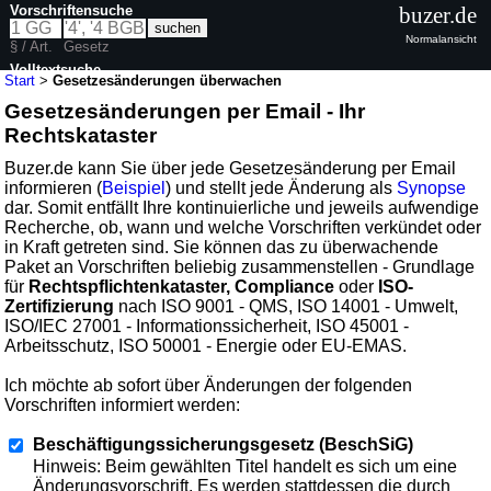
Vorschriftensuche
buzer.de
Normalansicht
§ / Art.
Gesetz
Volltextsuche
Start
>
Gesetzesänderungen überwachen
Gesetzesänderungen per Email - Ihr
Rechtskataster
Buzer.de kann Sie über jede Gesetzesänderung per Email
informieren (
Beispiel
) und stellt jede Änderung als
Synopse
dar. Somit entfällt Ihre kontinuierliche und jeweils aufwendige
Recherche, ob, wann und welche Vorschriften verkündet oder
in Kraft getreten sind. Sie können das zu überwachende
Paket an Vorschriften beliebig zusammenstellen - Grundlage
für
Rechtspflichtenkataster, Compliance
oder
ISO-
Zertifizierung
nach ISO 9001 - QMS, ISO 14001 - Umwelt,
ISO/IEC 27001 - Informationssicherheit, ISO 45001 -
Arbeitsschutz, ISO 50001 - Energie oder EU-EMAS.
Ich möchte ab sofort über Änderungen der folgenden
Vorschriften informiert werden:
Beschäftigungssicherungsgesetz (BeschSiG)
Hinweis: Beim gewählten Titel handelt es sich um eine
Änderungsvorschrift. Es werden stattdessen die durch