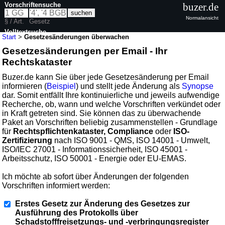
Vorschriftensuche
buzer.de
Normalansicht
§ / Art.
Gesetz
Volltextsuche
Start
>
Gesetzesänderungen überwachen
Gesetzesänderungen per Email - Ihr
Rechtskataster
Buzer.de kann Sie über jede Gesetzesänderung per Email
informieren (
Beispiel
) und stellt jede Änderung als
Synopse
dar. Somit entfällt Ihre kontinuierliche und jeweils aufwendige
Recherche, ob, wann und welche Vorschriften verkündet oder
in Kraft getreten sind. Sie können das zu überwachende
Paket an Vorschriften beliebig zusammenstellen - Grundlage
für
Rechtspflichtenkataster, Compliance
oder
ISO-
Zertifizierung
nach ISO 9001 - QMS, ISO 14001 - Umwelt,
ISO/IEC 27001 - Informationssicherheit, ISO 45001 -
Arbeitsschutz, ISO 50001 - Energie oder EU-EMAS.
Ich möchte ab sofort über Änderungen der folgenden
Vorschriften informiert werden:
Erstes Gesetz zur Änderung des Gesetzes zur
Ausführung des Protokolls über
Schadstofffreisetzungs- und -verbringungsregister