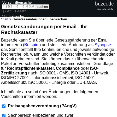
Vorschriftensuche
buzer.de
Normalansicht
§ / Art.
Gesetz
Volltextsuche
Start
>
Gesetzesänderungen überwachen
Gesetzesänderungen per Email - Ihr
Rechtskataster
Buzer.de kann Sie über jede Gesetzesänderung per Email
informieren (
Beispiel
) und stellt jede Änderung als
Synopse
dar. Somit entfällt Ihre kontinuierliche und jeweils aufwendige
Recherche, ob, wann und welche Vorschriften verkündet oder
in Kraft getreten sind. Sie können das zu überwachende
Paket an Vorschriften beliebig zusammenstellen - Grundlage
für
Rechtspflichtenkataster, Compliance
oder
ISO-
Zertifizierung
nach ISO 9001 - QMS, ISO 14001 - Umwelt,
ISO/IEC 27001 - Informationssicherheit, ISO 45001 -
Arbeitsschutz, ISO 50001 - Energie oder EU-EMAS.
Ich möchte ab sofort über Änderungen der folgenden
Vorschriften informiert werden:
Preisangabenverordnung (PAngV)
Sachbereich einbeziehen und zwar: