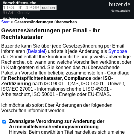
Vorschriftensuche
buzer.de
Normalansicht
§ / Art.
Gesetz
Volltextsuche
Start
>
Gesetzesänderungen überwachen
Gesetzesänderungen per Email - Ihr
Rechtskataster
Buzer.de kann Sie über jede Gesetzesänderung per Email
informieren (
Beispiel
) und stellt jede Änderung als
Synopse
dar. Somit entfällt Ihre kontinuierliche und jeweils aufwendige
Recherche, ob, wann und welche Vorschriften verkündet oder
in Kraft getreten sind. Sie können das zu überwachende
Paket an Vorschriften beliebig zusammenstellen - Grundlage
für
Rechtspflichtenkataster, Compliance
oder
ISO-
Zertifizierung
nach ISO 9001 - QMS, ISO 14001 - Umwelt,
ISO/IEC 27001 - Informationssicherheit, ISO 45001 -
Arbeitsschutz, ISO 50001 - Energie oder EU-EMAS.
Ich möchte ab sofort über Änderungen der folgenden
Vorschriften informiert werden:
Zwanzigste Verordnung zur Änderung der
Arzneimittelverschreibungsverordnung
Hinweis: Beim gewählten Titel handelt es sich um eine