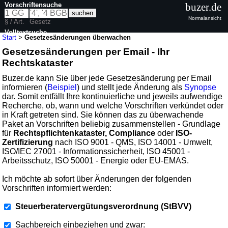
Vorschriftensuche
buzer.de
Normalansicht
§ / Art.
Gesetz
Volltextsuche
Start
>
Gesetzesänderungen überwachen
Gesetzesänderungen per Email - Ihr
Rechtskataster
Buzer.de kann Sie über jede Gesetzesänderung per Email
informieren (
Beispiel
) und stellt jede Änderung als
Synopse
dar. Somit entfällt Ihre kontinuierliche und jeweils aufwendige
Recherche, ob, wann und welche Vorschriften verkündet oder
in Kraft getreten sind. Sie können das zu überwachende
Paket an Vorschriften beliebig zusammenstellen - Grundlage
für
Rechtspflichtenkataster, Compliance
oder
ISO-
Zertifizierung
nach ISO 9001 - QMS, ISO 14001 - Umwelt,
ISO/IEC 27001 - Informationssicherheit, ISO 45001 -
Arbeitsschutz, ISO 50001 - Energie oder EU-EMAS.
Ich möchte ab sofort über Änderungen der folgenden
Vorschriften informiert werden:
Steuerberatervergütungsverordnung (StBVV)
Sachbereich einbeziehen und zwar: