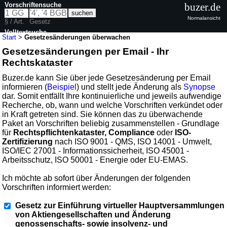
Vorschriftensuche
buzer.de
Normalansicht
§ / Art.
Gesetz
Volltextsuche
Start
>
Gesetzesänderungen überwachen
Gesetzesänderungen per Email - Ihr
Rechtskataster
Buzer.de kann Sie über jede Gesetzesänderung per Email
informieren (
Beispiel
) und stellt jede Änderung als
Synopse
dar. Somit entfällt Ihre kontinuierliche und jeweils aufwendige
Recherche, ob, wann und welche Vorschriften verkündet oder
in Kraft getreten sind. Sie können das zu überwachende
Paket an Vorschriften beliebig zusammenstellen - Grundlage
für
Rechtspflichtenkataster, Compliance
oder
ISO-
Zertifizierung
nach ISO 9001 - QMS, ISO 14001 - Umwelt,
ISO/IEC 27001 - Informationssicherheit, ISO 45001 -
Arbeitsschutz, ISO 50001 - Energie oder EU-EMAS.
Ich möchte ab sofort über Änderungen der folgenden
Vorschriften informiert werden:
Gesetz zur Einführung virtueller Hauptversammlungen
von Aktiengesellschaften und Änderung
genossenschafts- sowie insolvenz- und