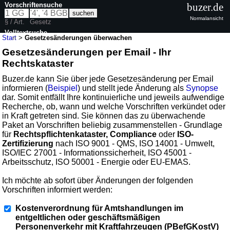
Vorschriftensuche
buzer.de
Normalansicht
§ / Art.
Gesetz
Volltextsuche
Start
>
Gesetzesänderungen überwachen
Gesetzesänderungen per Email - Ihr
Rechtskataster
Buzer.de kann Sie über jede Gesetzesänderung per Email
informieren (
Beispiel
) und stellt jede Änderung als
Synopse
dar. Somit entfällt Ihre kontinuierliche und jeweils aufwendige
Recherche, ob, wann und welche Vorschriften verkündet oder
in Kraft getreten sind. Sie können das zu überwachende
Paket an Vorschriften beliebig zusammenstellen - Grundlage
für
Rechtspflichtenkataster, Compliance
oder
ISO-
Zertifizierung
nach ISO 9001 - QMS, ISO 14001 - Umwelt,
ISO/IEC 27001 - Informationssicherheit, ISO 45001 -
Arbeitsschutz, ISO 50001 - Energie oder EU-EMAS.
Ich möchte ab sofort über Änderungen der folgenden
Vorschriften informiert werden:
Kostenverordnung für Amtshandlungen im
entgeltlichen oder geschäftsmäßigen
Personenverkehr mit Kraftfahrzeugen (PBefGKostV)