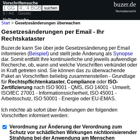
Vorschriftensuche
buzer.de
Normalansicht
§ / Art.
Gesetz
Volltextsuche
Start
>
Gesetzesänderungen überwachen
Gesetzesänderungen per Email - Ihr
Rechtskataster
Buzer.de kann Sie über jede Gesetzesänderung per Email
informieren (
Beispiel
) und stellt jede Änderung als
Synopse
dar. Somit entfällt Ihre kontinuierliche und jeweils aufwendige
Recherche, ob, wann und welche Vorschriften verkündet oder
in Kraft getreten sind. Sie können das zu überwachende
Paket an Vorschriften beliebig zusammenstellen - Grundlage
für
Rechtspflichtenkataster, Compliance
oder
ISO-
Zertifizierung
nach ISO 9001 - QMS, ISO 14001 - Umwelt,
ISO/IEC 27001 - Informationssicherheit, ISO 45001 -
Arbeitsschutz, ISO 50001 - Energie oder EU-EMAS.
Ich möchte ab sofort über Änderungen der folgenden
Vorschriften informiert werden:
Verordnung zur Änderung der Verordnung zum
Schutz vor schädlichen Wirkungen nichtionisierender
Strahlung bei der Anwendung am Menschen