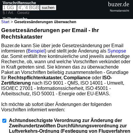
Vorschriftensuche
buzer.de
Normalansicht
§ / Art.
Gesetz
Volltextsuche
Start
>
Gesetzesänderungen überwachen
Gesetzesänderungen per Email - Ihr
Rechtskataster
Buzer.de kann Sie über jede Gesetzesänderung per Email
informieren (
Beispiel
) und stellt jede Änderung als
Synopse
dar. Somit entfällt Ihre kontinuierliche und jeweils aufwendige
Recherche, ob, wann und welche Vorschriften verkündet oder
in Kraft getreten sind. Sie können das zu überwachende
Paket an Vorschriften beliebig zusammenstellen - Grundlage
für
Rechtspflichtenkataster, Compliance
oder
ISO-
Zertifizierung
nach ISO 9001 - QMS, ISO 14001 - Umwelt,
ISO/IEC 27001 - Informationssicherheit, ISO 45001 -
Arbeitsschutz, ISO 50001 - Energie oder EU-EMAS.
Ich möchte ab sofort über Änderungen der folgenden
Vorschriften informiert werden:
Achtundsechzigste Verordnung zur Änderung der
Zweihundertzwölften Durchführungsverordnung zur
Luftverkehrs-Ordnung (Festlegung von Flugverfahren