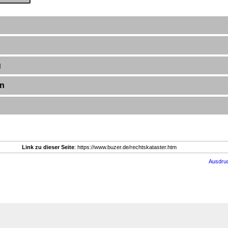
g
en
Link zu dieser Seite
: https://www.buzer.de/rechtskataster.htm
Ausdru