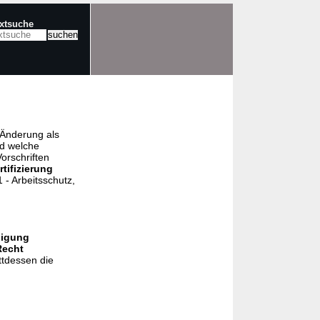
extsuche
e Änderung als
nd welche
orschriften
rtifizierung
- Arbeitsschutz,
nigung
Recht
ttdessen die