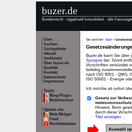
buzer.de
Bundesrecht - tagaktuell konsolidiert - alle Fassunge
Start
Sie sind hier:
Start
>
Gesetzes
Suchen
Gesetzesänderungen
Sachgebiete
Aktuell
Buzer.de kann Sie über 
Verkündet
Synopse
dar. Somit entf
Über buzer.de
Vorschriften verkündet o
Qualität
beliebig zusammenstelle
Kontakt
nach ISO 9001 - QMS, IS
Datenschutz
ISO 50001 - Energie od
Impressum
Ich möchte ab sofort üb
Tools:
Blog-Plugin
Gesetz zur Verbe
Mobilversion
immissionsschutz
Hinweis: Beim gewäh
Update via:
durch diese Vorsch
Web-Widget
Titel anzeigen ...
Feed
Rechtskataster