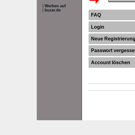
Werben auf
buzer.de
FAQ
Login
Neue Registrierun
Passwort vergess
Account löschen