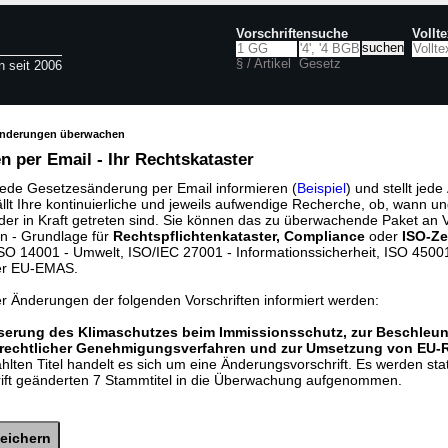
Vorschriftensuche
Vollt
§ / Artikel
Gesetz
n seit 2006
änderungen überwachen
 per Email - Ihr Rechtskataster
jede Gesetzesänderung per Email informieren (
Beispiel
) und stellt jed
ällt Ihre kontinuierliche und jeweils aufwendige Recherche, ob, wann u
der in Kraft getreten sind. Sie können das zu überwachende Paket an V
n - Grundlage für
Rechtspflichtenkataster, Compliance
oder
ISO-Ze
O 14001 - Umwelt, ISO/IEC 27001 - Informationssicherheit, ISO 45001 
er EU-EMAS.
er Änderungen der folgenden Vorschriften informiert werden:
sserung des Klimaschutzes beim Immissionsschutz, zur Beschleu
rechtlicher Genehmigungsverfahren und zur Umsetzung von EU-
lten Titel handelt es sich um eine Änderungsvorschrift. Es werden sta
rift geänderten 7 Stammtitel in die Überwachung aufgenommen.