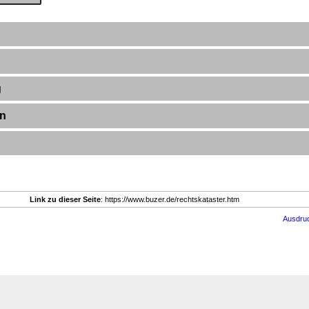
g
en
Link zu dieser Seite
: https://www.buzer.de/rechtskataster.htm
Ausdru