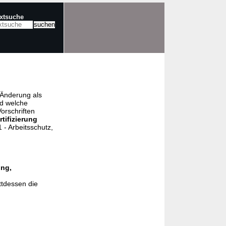
extsuche
e Änderung als
nd welche
orschriften
rtifizierung
- Arbeitsschutz,
ung,
ttdessen die