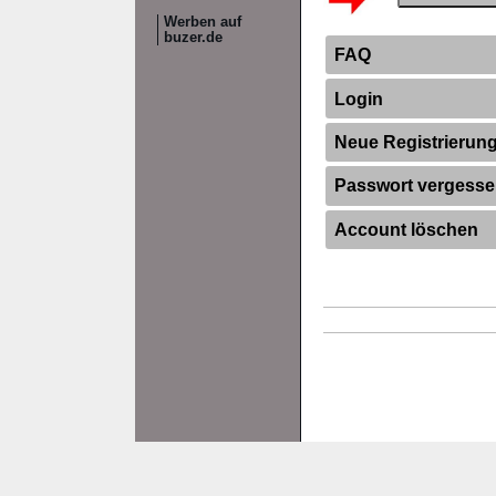
Werben auf
buzer.de
FAQ
Login
Neue Registrierun
Passwort vergess
Account löschen