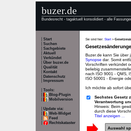
buzer.de
Bundesrecht - tagaktuell konsolidiert - alle Fassunge
Start
Sie sind hier:
Start
>
Gesetzes
Suchen
Gesetzesänderungen
Sachgebiete
Aktuell
Buzer.de kann Sie über 
Verkündet
Synopse
dar. Somit entf
Über buzer.de
Vorschriften verkündet o
Qualität
beliebig zusammenstelle
Kontakt
nach ISO 9001 - QMS, IS
Datenschutz
ISO 50001 - Energie od
Impressum
Ich möchte ab sofort üb
Tools:
Blog-Plugin
Sechstes Gesetz z
Mobilversion
Verantwortung un
Hinweis: Beim gewäh
Update via:
durch diese Vorsch
Web-Widget
Titel anzeigen ...
Feed
Rechtskataster