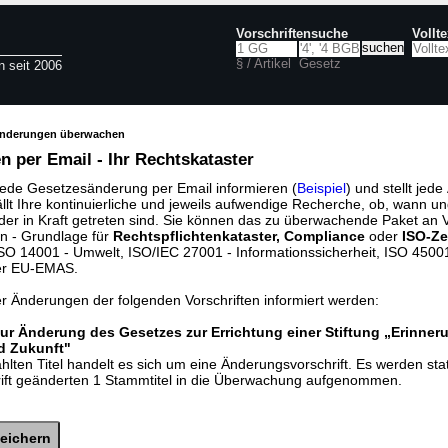
Vorschriftensuche
Vollt
§ / Artikel
Gesetz
n seit 2006
änderungen überwachen
 per Email - Ihr Rechtskataster
jede Gesetzesänderung per Email informieren (
Beispiel
) und stellt jed
ällt Ihre kontinuierliche und jeweils aufwendige Recherche, ob, wann u
der in Kraft getreten sind. Sie können das zu überwachende Paket an V
n - Grundlage für
Rechtspflichtenkataster, Compliance
oder
ISO-Ze
O 14001 - Umwelt, ISO/IEC 27001 - Informationssicherheit, ISO 45001 
er EU-EMAS.
er Änderungen der folgenden Vorschriften informiert werden:
ur Änderung des Gesetzes zur Errichtung einer Stiftung „Erinner
d Zukunft"
lten Titel handelt es sich um eine Änderungsvorschrift. Es werden sta
rift geänderten 1 Stammtitel in die Überwachung aufgenommen.