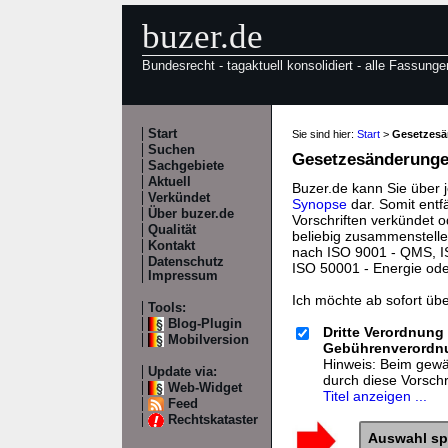
buzer.de
Bundesrecht - tagaktuell konsolidiert - alle Fassunge
Start
Sie sind hier:
Start
>
Gesetzes
Suchen
Gesetzesänderungen
Sachgebiete
Aktuell
Buzer.de kann Sie über 
Verkündet
Synopse
dar. Somit entf
Über buzer.de
Vorschriften verkündet o
Qualität
beliebig zusammenstelle
Kontakt
nach ISO 9001 - QMS, IS
Datenschutz
ISO 50001 - Energie od
Impressum
Ich möchte ab sofort üb
Tools:
Blog-Plugin
Dritte Verordnung
Mobilversion
Gebührenverordnun
Hinweis: Beim gewäh
Update via:
durch diese Vorsch
Web-Widget
Titel anzeigen ...
Feed
Rechtskataster