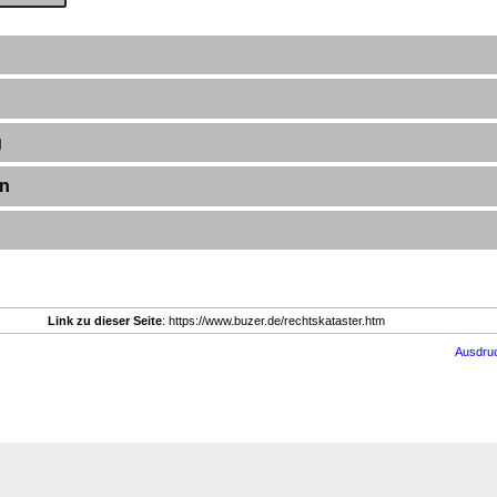
g
en
Link zu dieser Seite
: https://www.buzer.de/rechtskataster.htm
Ausdru