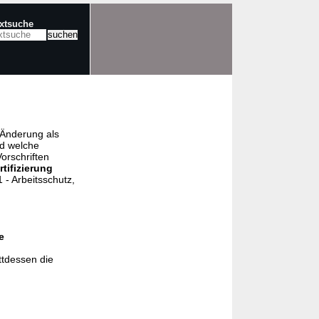
extsuche
e Änderung als
nd welche
orschriften
rtifizierung
- Arbeitsschutz,
e
ttdessen die