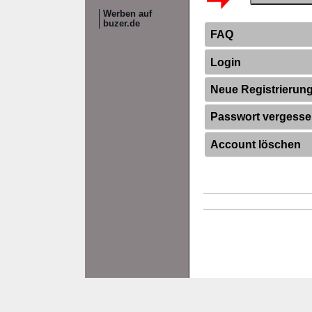
Werben auf
buzer.de
FAQ
Login
Neue Registrierun
Passwort vergess
Account löschen