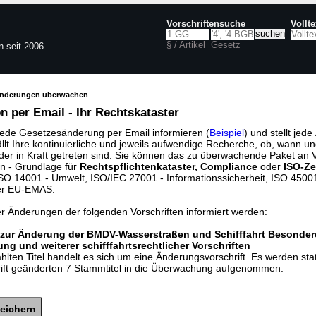
Vorschriftensuche
Vollt
§ / Artikel
Gesetz
n seit 2006
änderungen überwachen
 per Email - Ihr Rechtskataster
jede Gesetzesänderung per Email informieren (
Beispiel
) und stellt jed
ällt Ihre kontinuierliche und jeweils aufwendige Recherche, ob, wann u
der in Kraft getreten sind. Sie können das zu überwachende Paket an V
n - Grundlage für
Rechtspflichtenkataster, Compliance
oder
ISO-Ze
O 14001 - Umwelt, ISO/IEC 27001 - Informationssicherheit, ISO 45001 
er EU-EMAS.
er Änderungen der folgenden Vorschriften informiert werden:
 zur Änderung der BMDV-Wasserstraßen und Schifffahrt Besonder
g und weiterer schifffahrtsrechtlicher Vorschriften
lten Titel handelt es sich um eine Änderungsvorschrift. Es werden sta
rift geänderten 7 Stammtitel in die Überwachung aufgenommen.