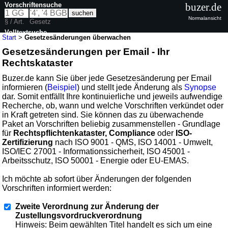
Vorschriftensuche
buzer.de
Normalansicht
§ / Art.
Gesetz
Volltextsuche
Start
>
Gesetzesänderungen überwachen
Gesetzesänderungen per Email - Ihr
Rechtskataster
Buzer.de kann Sie über jede Gesetzesänderung per Email
informieren (
Beispiel
) und stellt jede Änderung als
Synopse
dar. Somit entfällt Ihre kontinuierliche und jeweils aufwendige
Recherche, ob, wann und welche Vorschriften verkündet oder
in Kraft getreten sind. Sie können das zu überwachende
Paket an Vorschriften beliebig zusammenstellen - Grundlage
für
Rechtspflichtenkataster, Compliance
oder
ISO-
Zertifizierung
nach ISO 9001 - QMS, ISO 14001 - Umwelt,
ISO/IEC 27001 - Informationssicherheit, ISO 45001 -
Arbeitsschutz, ISO 50001 - Energie oder EU-EMAS.
Ich möchte ab sofort über Änderungen der folgenden
Vorschriften informiert werden:
Zweite Verordnung zur Änderung der
Zustellungsvordruckverordnung
Hinweis: Beim gewählten Titel handelt es sich um eine