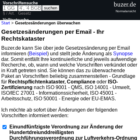
Vorschriftensuche
buzer.de
Normalansicht
§ / Art.
Gesetz
Volltextsuche
Start
>
Gesetzesänderungen überwachen
Gesetzesänderungen per Email - Ihr
Rechtskataster
Buzer.de kann Sie über jede Gesetzesänderung per Email
informieren (
Beispiel
) und stellt jede Änderung als
Synopse
dar. Somit entfällt Ihre kontinuierliche und jeweils aufwendige
Recherche, ob, wann und welche Vorschriften verkündet oder
in Kraft getreten sind. Sie können das zu überwachende
Paket an Vorschriften beliebig zusammenstellen - Grundlage
für
Rechtspflichtenkataster, Compliance
oder
ISO-
Zertifizierung
nach ISO 9001 - QMS, ISO 14001 - Umwelt,
ISO/IEC 27001 - Informationssicherheit, ISO 45001 -
Arbeitsschutz, ISO 50001 - Energie oder EU-EMAS.
Ich möchte ab sofort über Änderungen der folgenden
Vorschriften informiert werden:
Einundfünfzigste Verordnung zur Änderung der
Hundertdreiunddreißigsten
Durchführungsverordnung zur Luftverkehrs-Ordnung