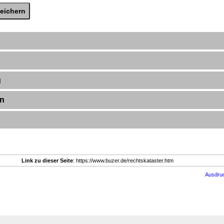
g
en
Link zu dieser Seite
: https://www.buzer.de/rechtskataster.htm
Ausdru