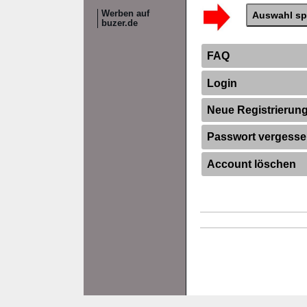
Werben auf
buzer.de
FAQ
Login
Neue Registrierun
Passwort vergess
Account löschen