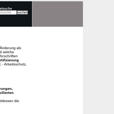
extsuche
e Änderung als
nd welche
orschriften
rtifizierung
- Arbeitsschutz,
rungen,
llierten
ttdessen die