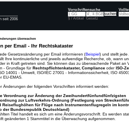
Vorschriftensuche
Vollt
§ / Artikel
Gesetz
n seit 2006
änderungen überwachen
 per Email - Ihr Rechtskataster
jede Gesetzesänderung per Email informieren (
Beispiel
) und stellt jed
ällt Ihre kontinuierliche und jeweils aufwendige Recherche, ob, wann u
der in Kraft getreten sind. Sie können das zu überwachende Paket an V
n - Grundlage für
Rechtspflichtenkataster, Compliance
oder
ISO-Ze
O 14001 - Umwelt, ISO/IEC 27001 - Informationssicherheit, ISO 45001 
er EU-EMAS.
er Änderungen der folgenden Vorschriften informiert werden:
e Verordnung zur Änderung der Zweihundertfünfundfünfzigsten
ordnung zur Luftverkehrs-Ordnung (Festlegung von Streckenfüh
Reiseflughöhen für Flüge nach Instrumentenflugregeln im kontro
b der Bundesrepublik Deutschland)
lten Titel handelt es sich um eine Änderungsvorschrift. Es werden sta
rift geänderten 1 Stammtitel in die Überwachung aufgenommen.