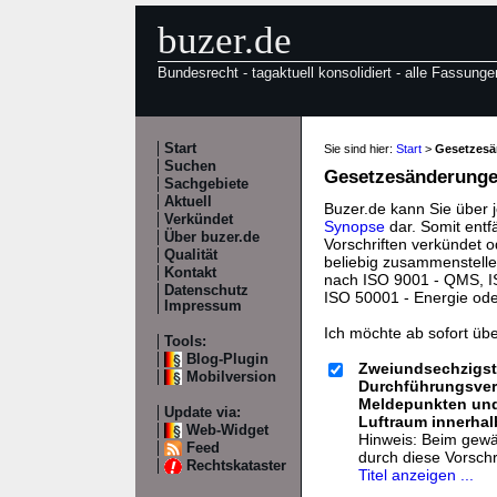
buzer.de
Bundesrecht - tagaktuell konsolidiert - alle Fassunge
Start
Sie sind hier:
Start
>
Gesetzes
Suchen
Gesetzesänderungen
Sachgebiete
Aktuell
Buzer.de kann Sie über 
Verkündet
Synopse
dar. Somit entf
Über buzer.de
Vorschriften verkündet o
Qualität
beliebig zusammenstelle
Kontakt
nach ISO 9001 - QMS, IS
Datenschutz
ISO 50001 - Energie od
Impressum
Ich möchte ab sofort üb
Tools:
Blog-Plugin
Zweiundsechzigst
Mobilversion
Durchführungsver
Meldepunkten und 
Update via:
Luftraum innerhal
Web-Widget
Hinweis: Beim gewäh
Feed
durch diese Vorsch
Rechtskataster
Titel anzeigen ...