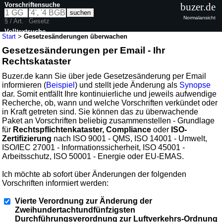
Vorschriftensuche
buzer.de
Normalansicht
§ / Art.
Gesetz
Volltextsuche
Start
>
Gesetzesänderungen überwachen
Gesetzesänderungen per Email - Ihr
Rechtskataster
Buzer.de kann Sie über jede Gesetzesänderung per Email
informieren (
Beispiel
) und stellt jede Änderung als
Synopse
dar. Somit entfällt Ihre kontinuierliche und jeweils aufwendige
Recherche, ob, wann und welche Vorschriften verkündet oder
in Kraft getreten sind. Sie können das zu überwachende
Paket an Vorschriften beliebig zusammenstellen - Grundlage
für
Rechtspflichtenkataster, Compliance
oder
ISO-
Zertifizierung
nach ISO 9001 - QMS, ISO 14001 - Umwelt,
ISO/IEC 27001 - Informationssicherheit, ISO 45001 -
Arbeitsschutz, ISO 50001 - Energie oder EU-EMAS.
Ich möchte ab sofort über Änderungen der folgenden
Vorschriften informiert werden:
Vierte Verordnung zur Änderung der
Zweihundertachtundfünfzigsten
Durchführungsverordnung zur Luftverkehrs-Ordnung