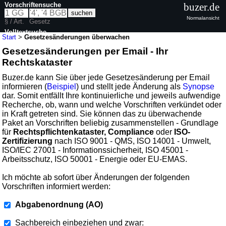
Vorschriftensuche
buzer.de
Normalansicht
§ / Art.
Gesetz
Volltextsuche
Start
>
Gesetzesänderungen überwachen
Gesetzesänderungen per Email - Ihr
Rechtskataster
Buzer.de kann Sie über jede Gesetzesänderung per Email
informieren (
Beispiel
) und stellt jede Änderung als
Synopse
dar. Somit entfällt Ihre kontinuierliche und jeweils aufwendige
Recherche, ob, wann und welche Vorschriften verkündet oder
in Kraft getreten sind. Sie können das zu überwachende
Paket an Vorschriften beliebig zusammenstellen - Grundlage
für
Rechtspflichtenkataster, Compliance
oder
ISO-
Zertifizierung
nach ISO 9001 - QMS, ISO 14001 - Umwelt,
ISO/IEC 27001 - Informationssicherheit, ISO 45001 -
Arbeitsschutz, ISO 50001 - Energie oder EU-EMAS.
Ich möchte ab sofort über Änderungen der folgenden
Vorschriften informiert werden:
Abgabenordnung (AO)
Sachbereich einbeziehen und zwar: