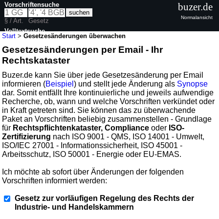
Vorschriftensuche
buzer.de
Normalansicht
§ / Art.
Gesetz
Volltextsuche
Start
>
Gesetzesänderungen überwachen
Gesetzesänderungen per Email - Ihr
Rechtskataster
Buzer.de kann Sie über jede Gesetzesänderung per Email
informieren (
Beispiel
) und stellt jede Änderung als
Synopse
dar. Somit entfällt Ihre kontinuierliche und jeweils aufwendige
Recherche, ob, wann und welche Vorschriften verkündet oder
in Kraft getreten sind. Sie können das zu überwachende
Paket an Vorschriften beliebig zusammenstellen - Grundlage
für
Rechtspflichtenkataster, Compliance
oder
ISO-
Zertifizierung
nach ISO 9001 - QMS, ISO 14001 - Umwelt,
ISO/IEC 27001 - Informationssicherheit, ISO 45001 -
Arbeitsschutz, ISO 50001 - Energie oder EU-EMAS.
Ich möchte ab sofort über Änderungen der folgenden
Vorschriften informiert werden:
Gesetz zur vorläufigen Regelung des Rechts der
Industrie- und Handelskammern