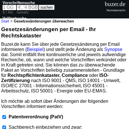
Vorschriftensuche
buzer.de
Normalansicht
§ / Art.
Gesetz
Volltextsuche
Start
>
Gesetzesänderungen überwachen
Gesetzesänderungen per Email - Ihr
Rechtskataster
Buzer.de kann Sie über jede Gesetzesänderung per Email
informieren (
Beispiel
) und stellt jede Änderung als
Synopse
dar. Somit entfällt Ihre kontinuierliche und jeweils aufwendige
Recherche, ob, wann und welche Vorschriften verkündet oder
in Kraft getreten sind. Sie können das zu überwachende
Paket an Vorschriften beliebig zusammenstellen - Grundlage
für
Rechtspflichtenkataster, Compliance
oder
ISO-
Zertifizierung
nach ISO 9001 - QMS, ISO 14001 - Umwelt,
ISO/IEC 27001 - Informationssicherheit, ISO 45001 -
Arbeitsschutz, ISO 50001 - Energie oder EU-EMAS.
Ich möchte ab sofort über Änderungen der folgenden
Vorschriften informiert werden:
Patentverordnung (PatV)
Sachbereich einbeziehen und zwar: