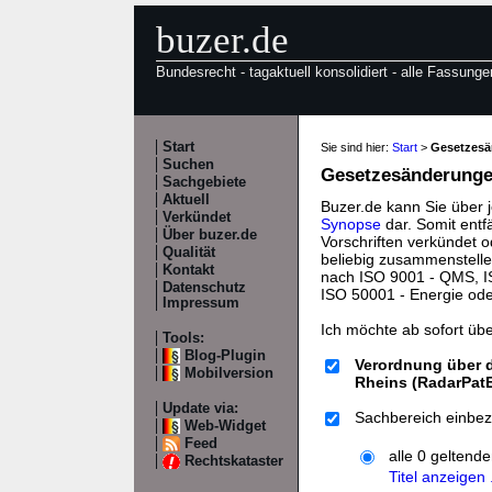
buzer.de
Bundesrecht - tagaktuell konsolidiert - alle Fassunge
Start
Sie sind hier:
Start
>
Gesetzes
Suchen
Gesetzesänderungen
Sachgebiete
Aktuell
Buzer.de kann Sie über 
Verkündet
Synopse
dar. Somit entf
Über buzer.de
Vorschriften verkündet o
Qualität
beliebig zusammenstelle
Kontakt
nach ISO 9001 - QMS, IS
Datenschutz
ISO 50001 - Energie od
Impressum
Ich möchte ab sofort üb
Tools:
Blog-Plugin
Verordnung über 
Mobilversion
Rheins (RadarPat
Update via:
Sachbereich einbez
Web-Widget
Feed
alle 0 geltend
Rechtskataster
Titel anzeigen .