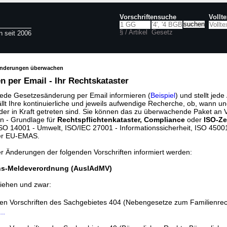
Vorschriftensuche
Vollt
§ / Artikel
Gesetz
n seit 2006
änderungen überwachen
 per Email - Ihr Rechtskataster
jede Gesetzesänderung per Email informieren (
Beispiel
) und stellt jed
ällt Ihre kontinuierliche und jeweils aufwendige Recherche, ob, wann u
der in Kraft getreten sind. Sie können das zu überwachende Paket an V
n - Grundlage für
Rechtspflichtenkataster, Compliance
oder
ISO-Ze
O 14001 - Umwelt, ISO/IEC 27001 - Informationssicherheit, ISO 45001 
er EU-EMAS.
er Änderungen der folgenden Vorschriften informiert werden:
ns-Meldeverordnung (AuslAdMV)
iehen und zwar:
den Vorschriften des Sachgebietes 404 (Nebengesetze zum Familienrec
..