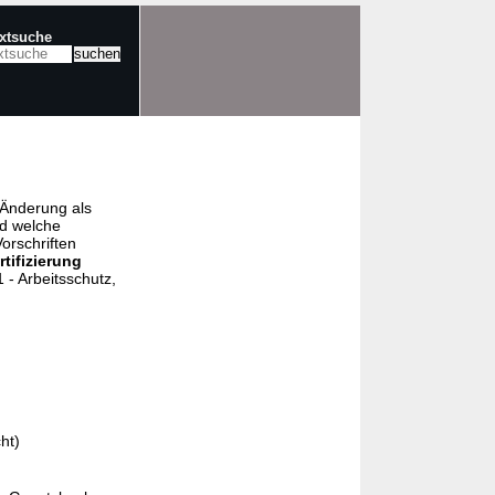
extsuche
e Änderung als
nd welche
orschriften
rtifizierung
- Arbeitsschutz,
ht)