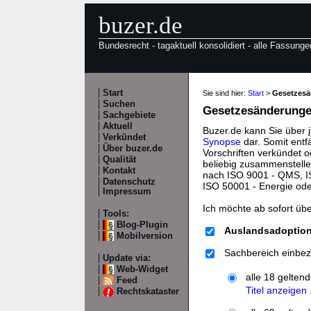
buzer.de
Bundesrecht - tagaktuell konsolidiert - alle Fassunge
Start
Sie sind hier:
Start
>
Gesetzes
Suchen
Gesetzesänderungen
Sachgebiete
Aktuell
Buzer.de kann Sie über 
Verkündet
Synopse
dar. Somit entf
Über buzer.de
Vorschriften verkündet o
Qualität
beliebig zusammenstelle
Kontakt
nach ISO 9001 - QMS, IS
Datenschutz
ISO 50001 - Energie od
Impressum
Ich möchte ab sofort üb
Tools:
Blog-Plugin
Auslandsadoptio
Mobilversion
Sachbereich einbez
Update via:
Web-Widget
alle 18 gelten
Feed
Titel anzeigen .
Rechtskataster