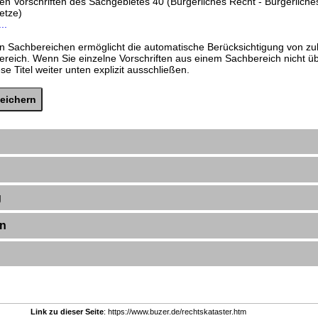
den Vorschriften des Sachgebietes 40 (Bürgerliches Recht - Bürgerlich
etze)
..
n Sachbereichen ermöglicht die automatische Berücksichtigung von zu
ereich. Wenn Sie einzelne Vorschriften aus einem Sachbereich nicht 
e Titel weiter unten explizit ausschließen.
g
en
Link zu dieser Seite
: https://www.buzer.de/rechtskataster.htm