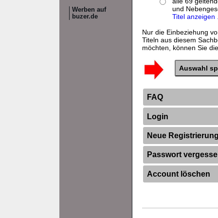
alle 69 gelten
und Nebenges
Werben auf
Titel anzeigen .
buzer.de
Nur die Einbeziehung vo
Titeln aus diesem Sachb
möchten, können Sie dies
FAQ
Login
Neue Registrierun
Passwort vergess
Account löschen