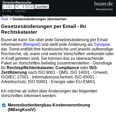
Vorschriftensuche
buzer.de
Normalansicht
§ / Art.
Gesetz
Volltextsuche
Start
>
Gesetzesänderungen überwachen
Gesetzesänderungen per Email - Ihr
Rechtskataster
Buzer.de kann Sie über jede Gesetzesänderung per Email
informieren (
Beispiel
) und stellt jede Änderung als
Synopse
dar. Somit entfällt Ihre kontinuierliche und jeweils aufwendige
Recherche, ob, wann und welche Vorschriften verkündet oder
in Kraft getreten sind. Sie können das zu überwachende
Paket an Vorschriften beliebig zusammenstellen - Grundlage
für
Rechtspflichtenkataster, Compliance
oder
ISO-
Zertifizierung
nach ISO 9001 - QMS, ISO 14001 - Umwelt,
ISO/IEC 27001 - Informationssicherheit, ISO 45001 -
Arbeitsschutz, ISO 50001 - Energie oder EU-EMAS.
Ich möchte ab sofort über Änderungen der folgenden
Vorschriften informiert werden:
Meeresbodenbergbau-Kostenverordnung
(MBergKostV)