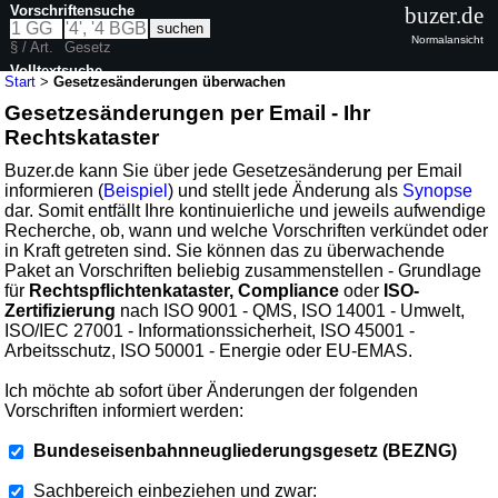
Vorschriftensuche
buzer.de
Normalansicht
§ / Art.
Gesetz
Volltextsuche
Start
>
Gesetzesänderungen überwachen
Gesetzesänderungen per Email - Ihr
Rechtskataster
Buzer.de kann Sie über jede Gesetzesänderung per Email
informieren (
Beispiel
) und stellt jede Änderung als
Synopse
dar. Somit entfällt Ihre kontinuierliche und jeweils aufwendige
Recherche, ob, wann und welche Vorschriften verkündet oder
in Kraft getreten sind. Sie können das zu überwachende
Paket an Vorschriften beliebig zusammenstellen - Grundlage
für
Rechtspflichtenkataster, Compliance
oder
ISO-
Zertifizierung
nach ISO 9001 - QMS, ISO 14001 - Umwelt,
ISO/IEC 27001 - Informationssicherheit, ISO 45001 -
Arbeitsschutz, ISO 50001 - Energie oder EU-EMAS.
Ich möchte ab sofort über Änderungen der folgenden
Vorschriften informiert werden:
Bundeseisenbahnneugliederungsgesetz (BEZNG)
Sachbereich einbeziehen und zwar: