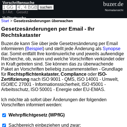
Vorschriftensuche
buzer.de
Normalansicht
§ / Art.
Gesetz
Volltextsuche
Start
>
Gesetzesänderungen überwachen
Gesetzesänderungen per Email - Ihr
Rechtskataster
Buzer.de kann Sie über jede Gesetzesänderung per Email
informieren (
Beispiel
) und stellt jede Änderung als
Synopse
dar. Somit entfällt Ihre kontinuierliche und jeweils aufwendige
Recherche, ob, wann und welche Vorschriften verkündet oder
in Kraft getreten sind. Sie können das zu überwachende
Paket an Vorschriften beliebig zusammenstellen - Grundlage
für
Rechtspflichtenkataster, Compliance
oder
ISO-
Zertifizierung
nach ISO 9001 - QMS, ISO 14001 - Umwelt,
ISO/IEC 27001 - Informationssicherheit, ISO 45001 -
Arbeitsschutz, ISO 50001 - Energie oder EU-EMAS.
Ich möchte ab sofort über Änderungen der folgenden
Vorschriften informiert werden:
Wehrpflichtgesetz (WPflG)
Sachbereich einbeziehen und zwar: