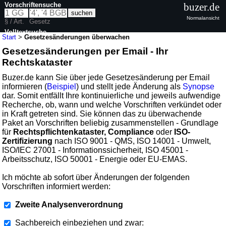
Vorschriftensuche
buzer.de
Normalansicht
§ / Art.
Gesetz
Volltextsuche
Start
>
Gesetzesänderungen überwachen
Gesetzesänderungen per Email - Ihr
Rechtskataster
Buzer.de kann Sie über jede Gesetzesänderung per Email
informieren (
Beispiel
) und stellt jede Änderung als
Synopse
dar. Somit entfällt Ihre kontinuierliche und jeweils aufwendige
Recherche, ob, wann und welche Vorschriften verkündet oder
in Kraft getreten sind. Sie können das zu überwachende
Paket an Vorschriften beliebig zusammenstellen - Grundlage
für
Rechtspflichtenkataster, Compliance
oder
ISO-
Zertifizierung
nach ISO 9001 - QMS, ISO 14001 - Umwelt,
ISO/IEC 27001 - Informationssicherheit, ISO 45001 -
Arbeitsschutz, ISO 50001 - Energie oder EU-EMAS.
Ich möchte ab sofort über Änderungen der folgenden
Vorschriften informiert werden:
Zweite Analysenverordnung
Sachbereich einbeziehen und zwar: