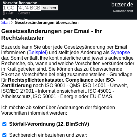
Vorschriftensuche
buzer.de
Normalansicht
§ / Art.
Gesetz
Volltextsuche
Start
>
Gesetzesänderungen überwachen
Gesetzesänderungen per Email - Ihr
Rechtskataster
Buzer.de kann Sie über jede Gesetzesänderung per Email
informieren (
Beispiel
) und stellt jede Änderung als
Synopse
dar. Somit entfällt Ihre kontinuierliche und jeweils aufwendige
Recherche, ob, wann und welche Vorschriften verkündet oder
in Kraft getreten sind. Sie können das zu überwachende
Paket an Vorschriften beliebig zusammenstellen - Grundlage
für
Rechtspflichtenkataster, Compliance
oder
ISO-
Zertifizierung
nach ISO 9001 - QMS, ISO 14001 - Umwelt,
ISO/IEC 27001 - Informationssicherheit, ISO 45001 -
Arbeitsschutz, ISO 50001 - Energie oder EU-EMAS.
Ich möchte ab sofort über Änderungen der folgenden
Vorschriften informiert werden:
Störfall-Verordnung (12. BImSchV)
Sachbereich einbeziehen und zwar: