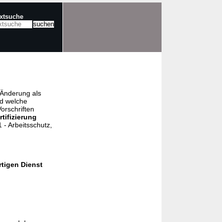
extsuche
e Änderung als
nd welche
orschriften
rtifizierung
- Arbeitsschutz,
tigen Dienst