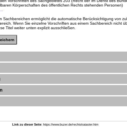
nden Vorschriften des Sachgebietes 203 (Recht der im Dienst des Bund
lbaren Körperschaften des öffentlichen Rechts stehenden Personen)
..
n Sachbereichen ermöglicht die automatische Berücksichtigung von zu
ereich. Wenn Sie einzelne Vorschriften aus einem Sachbereich nicht 
e Titel weiter unten explizit ausschließen.
g
en
Link zu dieser Seite
: https://www.buzer.de/rechtskataster.htm