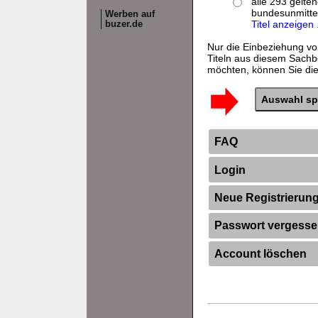
alle 293 gelte
bundesunmitte
Werben auf
Titel anzeigen .
buzer.de
Nur die Einbeziehung vo
Titeln aus diesem Sachb
möchten, können Sie dies
FAQ
Login
Neue Registrierun
Passwort vergess
Account löschen