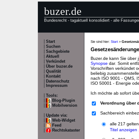
buzer.de
Bundesrecht - tagaktuell konsolidiert - alle Fassunge
Start
Sie sind hier:
Start
>
Gesetzes
Suchen
Gesetzesänderungen
Sachgebiete
Aktuell
Buzer.de kann Sie über 
Verkündet
Synopse
dar. Somit entf
Über buzer.de
Vorschriften verkündet o
Qualität
beliebig zusammenstelle
Kontakt
nach ISO 9001 - QMS, IS
Datenschutz
ISO 50001 - Energie od
Impressum
Ich möchte ab sofort üb
Tools:
Blog-Plugin
Verordnung über 
Mobilversion
Sachbereich einbez
Update via:
Web-Widget
alle 217 gelte
Feed
Titel anzeigen .
Rechtskataster