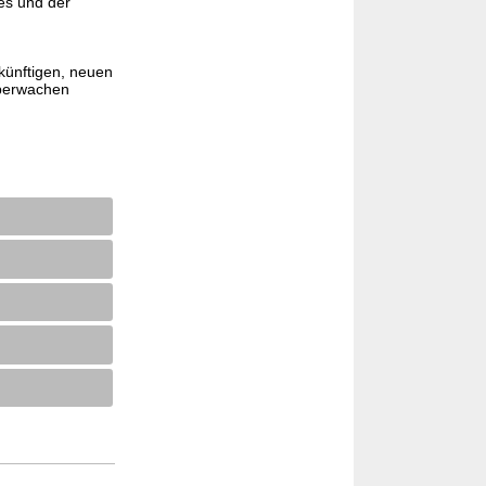
es und der
künftigen, neuen
überwachen