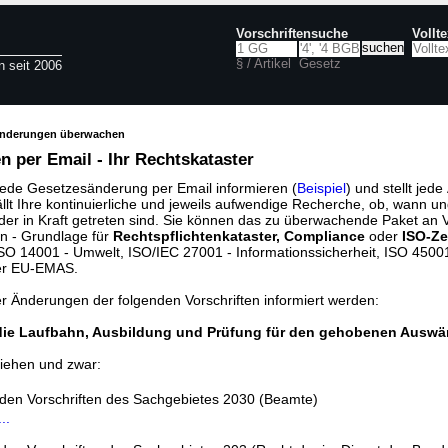
Vorschriftensuche
Vollt
§ / Artikel
Gesetz
n seit 2006
änderungen überwachen
 per Email - Ihr Rechtskataster
jede Gesetzesänderung per Email informieren (
Beispiel
) und stellt jed
ällt Ihre kontinuierliche und jeweils aufwendige Recherche, ob, wann u
der in Kraft getreten sind. Sie können das zu überwachende Paket an V
n - Grundlage für
Rechtspflichtenkataster, Compliance
oder
ISO-Ze
O 14001 - Umwelt, ISO/IEC 27001 - Informationssicherheit, ISO 45001 
er EU-EMAS.
er Änderungen der folgenden Vorschriften informiert werden:
die Laufbahn, Ausbildung und Prüfung für den gehobenen Auswär
iehen und zwar:
nden Vorschriften des Sachgebietes 2030 (Beamte)
..